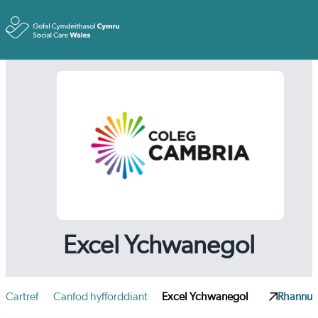
Toggle
Excel Ychwanegol
Cartref
Canfod hyfforddiant
Excel Ychwanegol
Rhannu