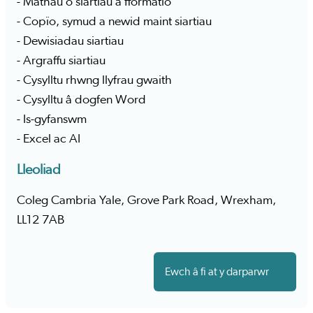
- Mathau o siartiau a fformatio
- Copïo, symud a newid maint siartiau
- Dewisiadau siartiau
- Argraffu siartiau
- Cysylltu rhwng llyfrau gwaith
- Cysylltu â dogfen Word
- Is-gyfanswm
- Excel ac AI
Lleoliad
Coleg Cambria Yale, Grove Park Road, Wrexham,
LL12 7AB
Ewch â fi at y darparwr