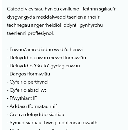
Cafodd y cyrsiau hyn eu cynllunio i feithrin sgiliau'r
dysgwr gyda meddalwedd taenlen a rhoi'r
technegau angenrheidiol iddynt i gynhyrchu
taenlenni proffesiynol.
- Enwau/amrediadau wedi’u henwi
- Defnyddio enwau mewn fformiwlâu
- Defnyddio ‘Go To’ gydag enwau
- Dangos fformiwlâu
- Cyfeirio perthynol
- Cyfeirio absoliwt
- Ffwythiant IF
- Addasu fformatau rhif
- Creu a defnyddio siartiau
- Symud siartiau rhwng tudalennau gwaith