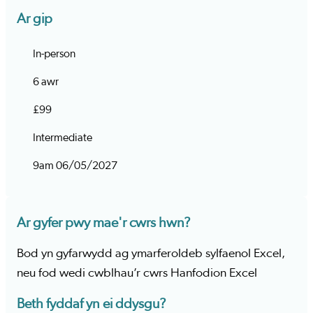
Ar gip
In-person
6 awr
£99
Intermediate
9am 06/05/2027
Ar gyfer pwy mae'r cwrs hwn?
Bod yn gyfarwydd ag ymarferoldeb sylfaenol Excel,
neu fod wedi cwblhau’r cwrs Hanfodion Excel
Beth fyddaf yn ei ddysgu?