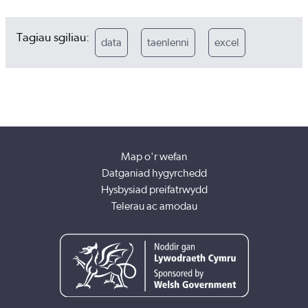
Tagiau sgiliau:
data
taenlenni
excel
Map o'r wefan
Datganiad hygyrchedd
Hysbysiad preifatrwydd
Telerau ac amodau