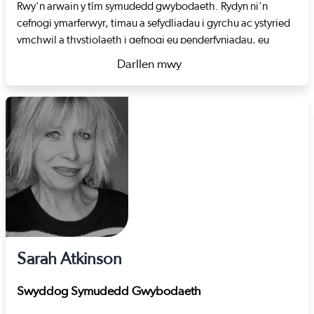
Rwy'n arwain y tîm symudedd gwybodaeth. Rydyn ni'n
cefnogi ymarferwyr, timau a sefydliadau i gyrchu ac ystyried
ymchwil a thystiolaeth i gefnogi eu penderfyniadau, eu
datblygiad a’u gwaith. Rydyn ni'n dod â phobl ynghyd trwy
Darllen mwy
ein cymunedau a gwaith partner i helpu i ddefnyddio,
about Rachel Scourfield
cymhwyso a chynhyrchu ymchwil a thystiolaeth yn
ymarferol. Mae ein cymunedau'n fannau i bobl rannu eu
gwybodaeth a’u syniadau ac i ddysgu gan eraill, gan greu
perthnasoedd ar draws gwahanol sectorau ledled Cymru.
Rwyf erioed wedi ceisio defnyddio tystiolaeth i gefnogi
penderfyniadau ac ymarfer.
Cyn ymuno â Gofal Cymdeithasol Cymru, fues i'n weithiwr
cymdeithasol am 23 mlynedd yn arbenigo mewn
chamddefnyddio sylweddau. Gweithiais mewn tîm triniaeth
aml-asiantaeth i oedolion, ac fel gweithiwr cymdeithasol
Sarah Atkinson
ymgynghorol yn y Gwasanaeth Integredig Cymorth i
Deuluoedd. Roedd y rôl hon yn cefnogi dull teuluol dwys o
Swyddog Symudedd Gwybodaeth
fynd i'r afael â defnydd rhieni o sylweddau. Mae gennyf hefyd