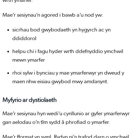
wrth ymarfer.
Mae’r sesiynau’n agored i bawb a’u nod yw:
sicrhau bod gwybodaeth yn hygyrch ac yn
ddiddorol
helpu chi i fagu hyder wrth ddefnyddio ymchwil
mewn ymarfer
rhoi sylw i bynciau y mae ymarferwyr yn dweud y
maen nhw eisiau gwybod mwy amdanynt.
Myfyrio ar dystiolaeth
Mae’r sesiynau hyn wedi’u cynllunio ar gyfer ymarferwyr
gan aelodau o’n tîm sydd â phrofiad o ymarfer.
Mae’r fformat yn syml. Rydyn ni’n trafod darn o ymchwil