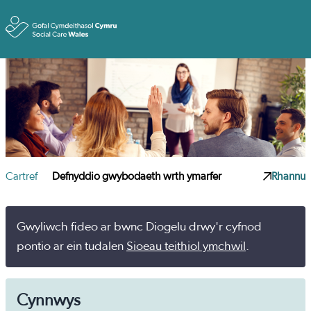
Toggle
Cartref
Defnyddio gwybodaeth wrth ymarfer
Rhannu
Gwyliwch fideo ar bwnc Diogelu drwy'r cyfnod
pontio ar ein tudalen
Sioeau teithiol ymchwil
.
Cynnwys