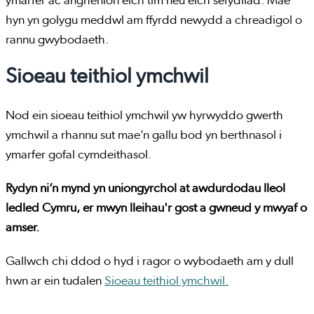
ymarfer ac anghenion eich tîm neu eich sefydliad. Mae
hyn yn golygu meddwl am ffyrdd newydd a chreadigol o
rannu gwybodaeth.
Sioeau teithiol ymchwil
Nod ein sioeau teithiol ymchwil yw hyrwyddo gwerth
ymchwil a rhannu sut mae’n gallu bod yn berthnasol i
ymarfer gofal cymdeithasol.
Rydyn ni’n mynd yn uniongyrchol at awdurdodau lleol
ledled Cymru, er mwyn lleihau'r gost a gwneud y mwyaf o
amser.
Gallwch chi ddod o hyd i ragor o wybodaeth am y dull
hwn ar ein tudalen
Sioeau teithiol ymchwil.