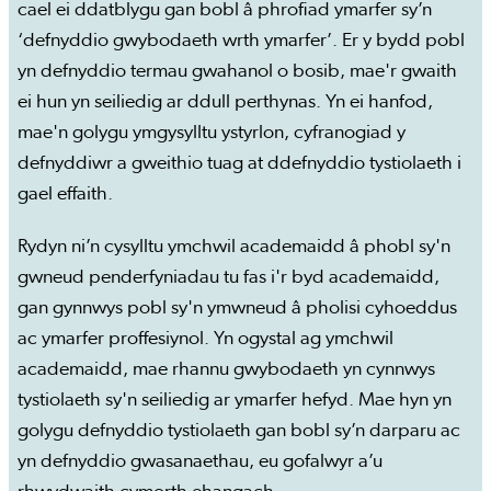
cael ei ddatblygu gan bobl â phrofiad ymarfer sy’n
‘defnyddio gwybodaeth wrth ymarfer’. Er y bydd pobl
yn defnyddio termau gwahanol o bosib, mae'r gwaith
ei hun yn seiliedig ar ddull perthynas. Yn ei hanfod,
mae'n golygu ymgysylltu ystyrlon, cyfranogiad y
defnyddiwr a gweithio tuag at ddefnyddio tystiolaeth i
gael effaith.
Rydyn ni’n cysylltu ymchwil academaidd â phobl sy'n
gwneud penderfyniadau tu fas i'r byd academaidd,
gan gynnwys pobl sy'n ymwneud â pholisi cyhoeddus
ac ymarfer proffesiynol. Yn ogystal ag ymchwil
academaidd, mae rhannu gwybodaeth yn cynnwys
tystiolaeth sy'n seiliedig ar ymarfer hefyd. Mae hyn yn
golygu defnyddio tystiolaeth gan bobl sy’n darparu ac
yn defnyddio gwasanaethau, eu gofalwyr a’u