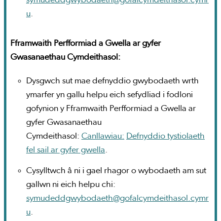
symudeddgwybodaeth@gofalcymdeithasol.cymr
u
.
Fframwaith Perfformiad a Gwella ar gyfer
Gwasanaethau Cymdeithasol:
Dysgwch sut mae defnyddio gwybodaeth wrth
ymarfer yn gallu helpu eich sefydliad i fodloni
gofynion y Fframwaith Perfformiad a Gwella ar
gyfer Gwasanaethau
Cymdeithasol:
Canllawiau:
Defnyddio tystiolaeth
fel sail ar gyfer gwella
.
Cysylltwch â ni i gael rhagor o wybodaeth am sut
gallwn ni eich helpu chi:
symudeddgwybodaeth@gofalcymdeithasol.cymr
u
.