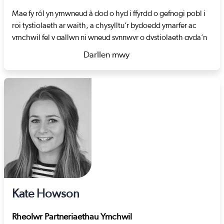
Mae fy rôl yn ymwneud â dod o hyd i ffyrdd o gefnogi pobl i
roi tystiolaeth ar waith, a chysylltu’r bydoedd ymarfer ac
ymchwil fel y gallwn ni wneud synnwyr o dystiolaeth gyda’n
gilydd.
Darllen mwy
Cyn ymuno â Gofal Cymdeithasol Cymru, roeddwn yn
about Emma Taylor-Hill
gweithio i awdurdod lleol Sir Gaerfyrddin yn y tîm hyfforddi a
datblygu. Fy hoff rannau o’r rôl honno oedd gweithio gyda
gweithwyr cymdeithasol newydd gymhwyso a hefyd rhedeg
grŵp Ymchwil ar Waith.
Kate Howson
Rheolwr Partneriaethau Ymchwil