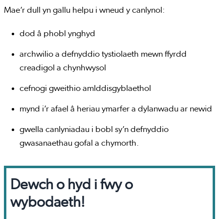
Mae’r dull yn gallu helpu i wneud y canlynol:
dod â phobl ynghyd
archwilio a defnyddio tystiolaeth mewn ffyrdd
creadigol a chynhwysol
cefnogi gweithio amlddisgyblaethol
mynd i’r afael â heriau ymarfer a dylanwadu ar newid
gwella canlyniadau i bobl sy’n defnyddio
gwasanaethau gofal a chymorth.
Dewch o hyd i fwy o
wybodaeth!