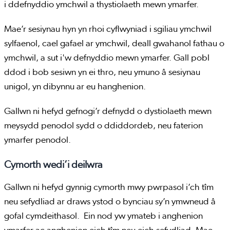
i ddefnyddio ymchwil a thystiolaeth mewn ymarfer.
Mae’r sesiynau hyn yn rhoi cyflwyniad i sgiliau ymchwil
sylfaenol, cael gafael ar ymchwil, deall gwahanol fathau o
ymchwil, a sut i'w defnyddio mewn ymarfer. Gall pobl
ddod i bob sesiwn yn ei thro, neu ymuno â sesiynau
unigol, yn dibynnu ar eu hanghenion.
Gallwn ni hefyd gefnogi’r defnydd o dystiolaeth mewn
meysydd penodol sydd o ddiddordeb, neu faterion
ymarfer penodol.
Cymorth wedi’i deilwra
Gallwn ni hefyd gynnig cymorth mwy pwrpasol i’ch tîm
neu sefydliad ar draws ystod o bynciau sy’n ymwneud â
gofal cymdeithasol. Ein nod yw ymateb i anghenion