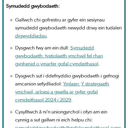
Symudedd gwybodaeth:
Gallwch chi gofrestru ar gyfer ein sesiynau
symudedd gwybodaeth newydd drwy ein tudalen
digwyddiadau
.
Dysgwch fwy am ein dull:
Symudedd
gwybodaeth: tystiolaeth ymchwil fel rhan
gynhenid o ymarfer gofal cymdeithasol
.
Dysgwch sut i ddefnyddio gwybodaeth i gefnogi
amcanion sefydliadol:
Ymlaen:
Y strategaeth
ymchwil, arloesi a gwella ar gyfer gofal
cymdeithasol 2024 i 2029
.
Cysylltwch â ni’n uniongyrchol i ofyn am ein
cynnig a sut gallwn ni eich helpu chi: