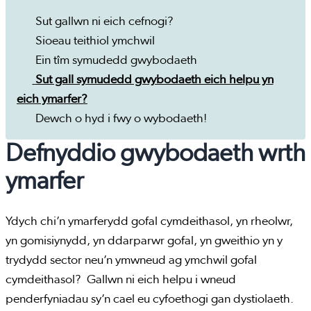
Sut gallwn ni eich cefnogi?
Sioeau teithiol ymchwil
Ein tîm symudedd gwybodaeth
Sut gall symudedd gwybodaeth eich helpu yn
eich ymarfer?
Dewch o hyd i fwy o wybodaeth!
Defnyddio gwybodaeth wrth
ymarfer
Ydych chi’n ymarferydd gofal cymdeithasol, yn rheolwr,
yn gomisiynydd, yn ddarparwr gofal, yn gweithio yn y
trydydd sector neu’n ymwneud ag ymchwil gofal
cymdeithasol? Gallwn ni eich helpu i wneud
penderfyniadau sy’n cael eu cyfoethogi gan dystiolaeth.