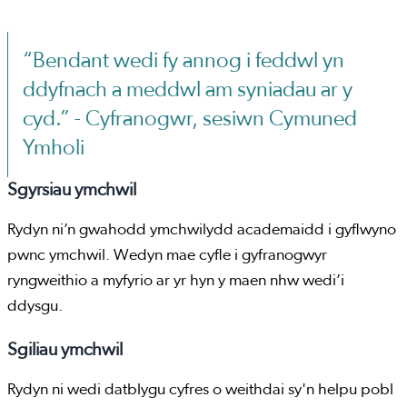
“Bendant wedi fy annog i feddwl yn
ddyfnach a meddwl am syniadau ar y
cyd.” - Cyfranogwr, sesiwn Cymuned
Ymholi
Sgyrsiau ymchwil
Rydyn ni’n gwahodd ymchwilydd academaidd i gyflwyno
pwnc ymchwil. Wedyn mae cyfle i gyfranogwyr
ryngweithio a myfyrio ar yr hyn y maen nhw wedi’i
ddysgu.
Sgiliau ymchwil
Rydyn ni wedi datblygu cyfres o weithdai sy'n helpu pobl