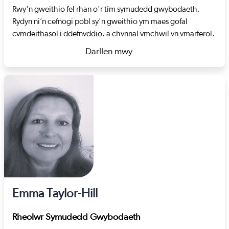
brofiad o sicrhau cyllid y Sefydliad Cenedlaethol ar gyfer
Rwy'n gweithio fel rhan o'r tîm symudedd gwybodaeth.
Ymchwil Iechyd a Gofal (NIHR) yn llwyddiannus i weithio
Rydyn ni’n cefnogi pobl sy'n gweithio ym maes gofal
tuag at sefydlu ymchwil fel rhan o wasanaethau oedolion o
cymdeithasol i ddefnyddio, a chynnal ymchwil yn ymarferol,
fewn awdurdod lleol.
cynllunio a llunio polisïau. Rydyn ni’n gwneud hyn trwy
Darllen mwy
adeiladu perthnasoedd, cymunedau a gweithio gyda
about Sarah Atkinson
phartneriaid i hyrwyddo'r defnydd o ymchwil a thystiolaeth.
Mae fy rolau blaenorol yn cynnwys gwaith ymgyrchu,
ymarfer sy'n seiliedig ar hawliau, polisi, a datblygu a darparu
gwasanaethau. Dechreuodd fy niddordeb mewn ymchwil
tra oeddwn i’n gweithio gyda phobl hŷn.
Mae gen i radd meistr mewn dulliau ymchwil o Brifysgol
Caerdydd. Rwyf wedi bod yn cymryd rhan weithredol mewn
prosiect ymchwil ar y cyd rhwng Cymru a'r Alban gyda
ffocws ar ymarfer a datblygiad gwaith cymdeithasol sy'n
seiliedig ar gryfderau. Tu fas i’r gwaith, rwy'n mwynhau bod
Emma Taylor-Hill
yn rhan o grŵp darllen a mynd ar daith yng Nghymru a thu
hwnt.
Rheolwr Symudedd Gwybodaeth