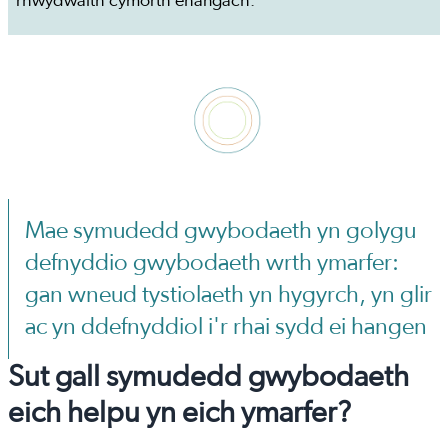
rhwydwaith cymorth ehangach.
Mae symudedd gwybodaeth yn golygu
defnyddio gwybodaeth wrth ymarfer:
gan wneud tystiolaeth yn hygyrch, yn glir
ac yn ddefnyddiol i'r rhai sydd ei hangen
Sut gall symudedd gwybodaeth
eich helpu yn eich ymarfer?