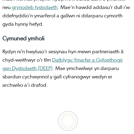
neu
grynodeb tystiolaeth
. Mae'n hawdd addasu’r dull i’w
ddefnyddio’n ymarferol a gallwn ni ddarparu cymorth
gyda hynny hefyd.
Cymuned ymholi
Rydyn ni’n hwyluso’r sesiynau hyn mewn partneriaeth â
chyd-weithwyr o’r tîm
Datblygu Ymarfer a Gyfoethogir
gan Dystiolaeth (DEEP)
. Mae ymchwilwyr yn darparu
sbardun cychwynnol y gall cyfranogwyr wedyn ei
archwilio a'i drafod.