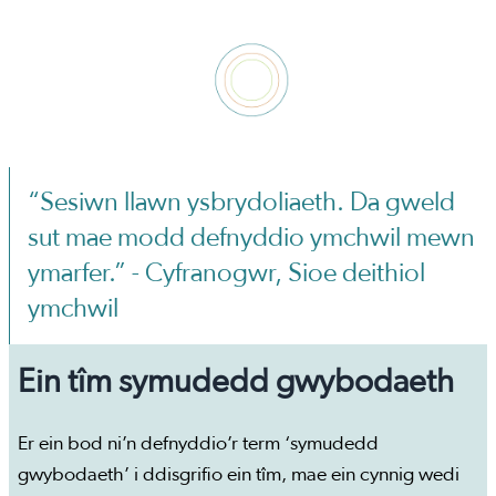
“Sesiwn llawn ysbrydoliaeth. Da gweld
sut mae modd defnyddio ymchwil mewn
ymarfer.” - Cyfranogwr, Sioe deithiol
ymchwil
Ein tîm symudedd gwybodaeth
Er ein bod ni’n defnyddio’r term ‘symudedd
gwybodaeth’ i ddisgrifio ein tîm, mae ein cynnig wedi