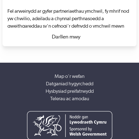
Fel arweinydd ar gyfer partneriaethau ymchwil, fy mhrif nod
yw chwilio, adeiladu a chynnal perthnasoedd a
gweithgareddau sy'n cefnogi'r defnydd o ymchwil mewn
ymarfer a pholisi mewn gofal cymdeithasol. Rwy'n
Darllen mwy
gweithio'n agos gydag ymchwilwyr, sefydliadau ymchwil ac
about Kate Howson
ymarferwyr ledled Cymru i helpu i gefnogi'r gwaith o
weithredu ymchwil cyfredol.
Rwy'n helpu i sicrhau bod ymarfer yn cael ei gyfoethogi gan
ymchwil a thystiolaeth, a bod ymchwil yn ymateb i
Map o'r wefan
anghenion y rhai sy'n defnyddio gofal cymdeithasol. Rwy'n
Datganiad hygyrchedd
nodi meysydd ar gyfer cydweithredu rhwng sefydliadau, i
Hysbysiad preifatrwydd
ddarparu cyfleoedd adeiladu sgiliau ymchwil i ymarferwyr
Telerau ac amodau
allu cynnal eu hymchwil eu hunain yn ymarferol.