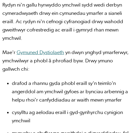
Rydyn ni'n gallu hyrwyddo ymchwil sydd wedi derbyn
cymeradwyaeth drwy ein cymunedau ymarfer a sianeli
eraill. Ac rydyn ni'n cefnogi cyfranogiad drwy wahodd
gweithwyr cofrestredig ac eraill i gymryd rhan mewn
ymchwil.
Mae'r
Gymuned Dystiolaeth
yn dwyn ynghyd ymarferwyr,
ymchwilwyr a phobl â phrofiad byw. Drwy ymuno
gallwch chi:
drafod a rhannu gyda phobl eraill sy'n teimlo'n
angerddol am ymchwil gyfoes ar bynciau arbennig a
helpu rhoi'r canfyddiadau ar waith mewn ymarfer
cysylltu ag aelodau eraill i gyd-gynhyrchu cynigion
ymchwil