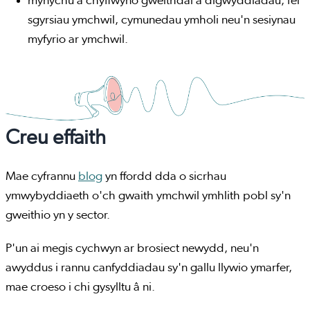
mynychu a chyflwyno gweithdai a digwyddiadau, fel
sgyrsiau ymchwil, cymunedau ymholi neu'n sesiynau
myfyrio ar ymchwil.
Creu effaith
Mae cyfrannu
blog
yn ffordd dda o sicrhau
ymwybyddiaeth o'ch gwaith ymchwil ymhlith pobl sy'n
gweithio yn y sector.
P'un ai megis cychwyn ar brosiect newydd, neu'n
awyddus i rannu canfyddiadau sy'n gallu llywio ymarfer,
mae croeso i chi gysylltu â ni.