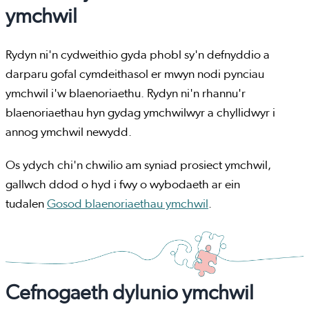
ymchwil
Rydyn ni'n cydweithio gyda phobl sy'n defnyddio a
darparu gofal cymdeithasol er mwyn nodi pynciau
ymchwil i'w blaenoriaethu. Rydyn ni'n rhannu'r
blaenoriaethau hyn gydag ymchwilwyr a chyllidwyr i
annog ymchwil newydd.
Os ydych chi'n chwilio am syniad prosiect ymchwil,
gallwch ddod o hyd i fwy o wybodaeth ar ein
tudalen
Gosod blaenoriaethau ymchwil
.
Cefnogaeth dylunio ymchwil