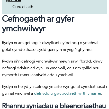
Creu effaith
Cefnogaeth ar gyfer
ymchwilwyr
Rydyn ni am gefnogi'r diwylliant cyfoethog o ymchwil
gofal cymdeithasol sydd gennym ni yng Nghymru.
Rydyn ni'n cefnogi ymchwilwyr mewn sawl ffordd, drwy
gefnogi ddyluniad cynllun ymchwil, cais am gyllid neu
gymorth i rannu canfyddiadau ymchwil.
Rydyn ni hefyd yn cefnogi ymarferwyr gofal cymdeithasol i
gynnal ymchwil a
defnyddio gwybodaeth wrth ymarfer
.
Rhannu syniadau a blaenoriaethau