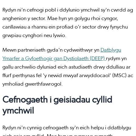
Rydyn ni'n cefnogi pobl i ddylunio ymchwil sy'n cwrdd ag
anghenion y sector. Mae hyn yn golygu rhoi cyngor,
canllawiau a rhannu ein profiad o'r sector drwy fynychu
grwpiau cynghori neu lywio.
Mewn partneriaeth gyda'n cydweithwyr yn
Datblygu
Ymarfer a Gyfoethogir gan Dystiolaeth (DEEP)
rydym yn
gallu archwilio dyluniad eich astudiaeth drwy ddulliau ar
ffurf perthynas fel 'y newid mwyaf arwyddocaol' (MSC) ac
ymholiad gwerthfawrogol.
Cefnogaeth i geisiadau cyllid
ymchwil
Rydyn ni'n cynnig cefnogaeth sy'n eich helpu i ddatblygu