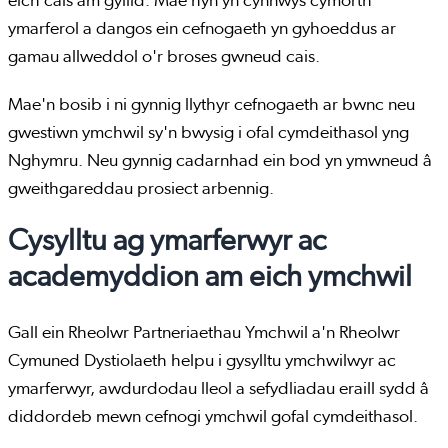
eich cais am gyllid. Mae hyn yn cynnwys cymorth
ymarferol a dangos ein cefnogaeth yn gyhoeddus ar
gamau allweddol o'r broses gwneud cais.
Mae'n bosib i ni gynnig llythyr cefnogaeth ar bwnc neu
gwestiwn ymchwil sy'n bwysig i ofal cymdeithasol yng
Nghymru. Neu gynnig cadarnhad ein bod yn ymwneud â
gweithgareddau prosiect arbennig.
Cysylltu ag ymarferwyr ac
academyddion am eich ymchwil
Gall ein Rheolwr Partneriaethau Ymchwil a'n Rheolwr
Cymuned Dystiolaeth helpu i gysylltu ymchwilwyr ac
ymarferwyr, awdurdodau lleol a sefydliadau eraill sydd â
diddordeb mewn cefnogi ymchwil gofal cymdeithasol.