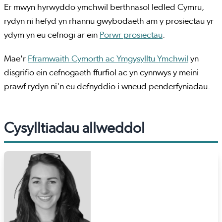
Er mwyn hyrwyddo ymchwil berthnasol ledled Cymru,
rydyn ni hefyd yn rhannu gwybodaeth am y prosiectau yr
ydym yn eu cefnogi ar ein
Porwr prosiectau
.
Mae'r
Fframwaith Cymorth ac Ymgysylltu Ymchwil
yn
disgrifio ein cefnogaeth ffurfiol ac yn cynnwys y meini
prawf rydyn ni'n eu defnyddio i wneud penderfyniadau.
Cysylltiadau allweddol