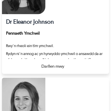
Dr Eleanor Johnson
Pennaeth Ymchwil
Rwy'n rheoli ein tîm ymchwil.
Rydyn ni'n annog ac yn hyrwyddo ymchwil o ansawdd da ar
ofal cymdeithasol yng Nghymru ac yn berthnasol i Gymru
drwy osod blaenoriaethau ymchwil a chefnogi ymchwilwyr.
Darllen mwy
about Dr Eleanor Johnson
Rydyn ni'n casglu ynghyd canfyddiadau ymchwil i ddarparu
mewnwelediadau i bobl sy’n gweithio ym maes gofal
cymdeithasol drwy grynodebau tystiolaeth a'r gyfres
cipolwg ar y gweithlu.
Cyn ymuno â Gofal Cymdeithasol Cymru roeddwn yn
Gymrawd Ymchwil yng Nghanolfan Ymchwil Iechyd a Gofal