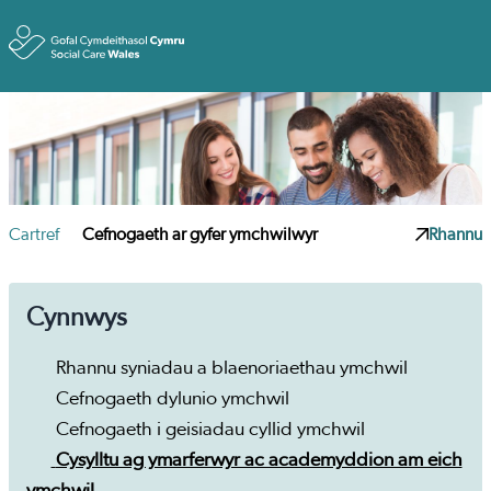
Toggle
Cartref
Cefnogaeth ar gyfer ymchwilwyr
Rhannu
Cynnwys
Rhannu syniadau a blaenoriaethau ymchwil
Cefnogaeth dylunio ymchwil
Cefnogaeth i geisiadau cyllid ymchwil
Cysylltu ag ymarferwyr ac academyddion am eich
ymchwil