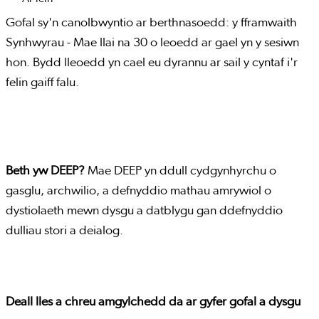
Gofal sy'n canolbwyntio ar berthnasoedd: y fframwaith
Synhwyrau - Mae llai na 30 o leoedd ar gael yn y sesiwn
hon. Bydd lleoedd yn cael eu dyrannu ar sail y cyntaf i'r
felin gaiff falu.
Beth yw DEEP?
Mae DEEP yn ddull cydgynhyrchu o
gasglu, archwilio, a defnyddio mathau amrywiol o
dystiolaeth mewn dysgu a datblygu gan ddefnyddio
dulliau stori a deialog.
Deall lles a chreu amgylchedd da ar gyfer gofal a dysgu