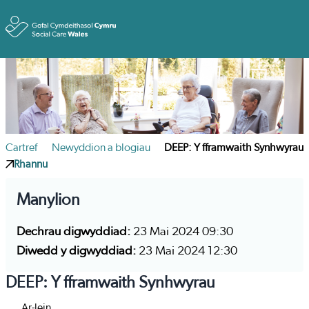
Toggle
Cartref
Newyddion a blogiau
DEEP: Y fframwaith Synhwyrau
Rhannu
Manylion
Dechrau digwyddiad:
23 Mai 2024 09:30
Diwedd y digwyddiad:
23 Mai 2024 12:30
DEEP: Y fframwaith Synhwyrau
Ar-lein