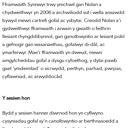
Fframwaith Synnwyr trwy ymchwil gan Nolan a
chydweithwyr yn 2006 a archwiliodd sut i wella ansawdd
bywyd mewn cartrefi gofal ac ysbytai. Creodd Nolan a’i
gydweithwyr fframwaith i arwain y gwaith o feithrin
llesiant rhyngddibynnol, gan ganolbwyntio ar lesiant pobl
a gefnogir gan wasanaethau, gofalwyr di-dâl, ac
ymarferwyr. Mae’r fframwaith yn dweud, mewn
amgylcheddau gofal a dysgu cyfoethog, y dylai pawb
gael ‘ymdeimlad’ o sicrwydd, perthyn, parhad, pwrpas,
cyflawniad, ac arwyddocâd.
Y sesiwn hon
Bydd y sesiwn hanner diwrnod hon yn cyflwyno
cysyniadau gofal sy'n canolbwyntio ar berthnasoedd a