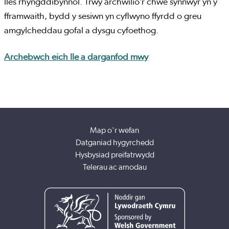
lles rhyngddibynnol. Trwy archwilio’r chwe synnwyr yn y
fframwaith, bydd y sesiwn yn cyflwyno ffyrdd o greu
amgylcheddau gofal a dysgu cyfoethog.
Archebwch eich lle a darganfod mwy
Map o'r wefan
Datganiad hygyrchedd
Hysbysiad preifatrwydd
Telerau ac amodau