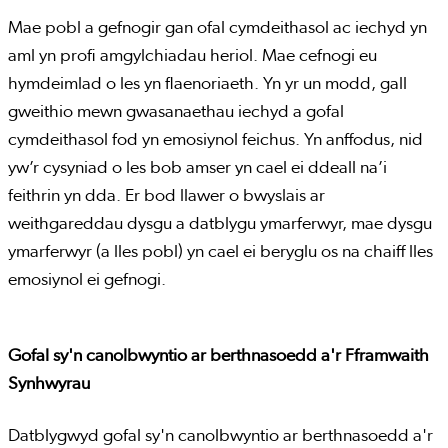
Mae pobl a gefnogir gan ofal cymdeithasol ac iechyd yn
aml yn profi amgylchiadau heriol. Mae cefnogi eu
hymdeimlad o les yn flaenoriaeth. Yn yr un modd, gall
gweithio mewn gwasanaethau iechyd a gofal
cymdeithasol fod yn emosiynol feichus. Yn anffodus, nid
yw’r cysyniad o les bob amser yn cael ei ddeall na’i
feithrin yn dda. Er bod llawer o bwyslais ar
weithgareddau dysgu a datblygu ymarferwyr, mae dysgu
ymarferwyr (a lles pobl) yn cael ei beryglu os na chaiff lles
emosiynol ei gefnogi.
Gofal sy'n canolbwyntio ar berthnasoedd a'r Fframwaith
Synhwyrau
Datblygwyd gofal sy'n canolbwyntio ar berthnasoedd a'r