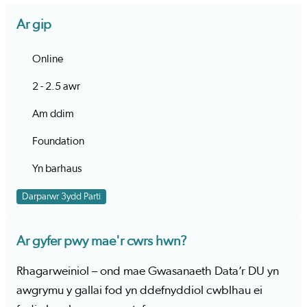
Ar gip
Online
2 - 2.5 awr
Am ddim
Foundation
Yn barhaus
Darparwr 3ydd Parti
Ar gyfer pwy mae'r cwrs hwn?
Rhagarweiniol – ond mae Gwasanaeth Data’r DU yn
awgrymu y gallai fod yn ddefnyddiol cwblhau ei