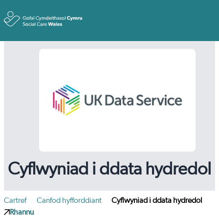
Toggle
Cyflwyniad i ddata hydredol
Cartref
Canfod hyfforddiant
Cyflwyniad i ddata hydredol
Rhannu