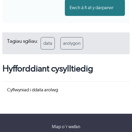
Ewch â fi at y darparwr
Tagiau sgiliau:
data
arolygon
Hyfforddiant cysylltiedig
Cyflwyniad i ddata arolwg
Map o'r wefan