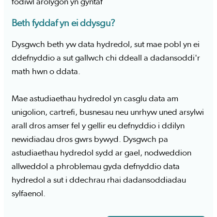
fodiwl arolygon yn gyntaf
Beth fyddaf yn ei ddysgu?
Dysgwch beth yw data hydredol, sut mae pobl yn ei
ddefnyddio a sut gallwch chi ddeall a dadansoddi'r
math hwn o ddata.
Mae astudiaethau hydredol yn casglu data am
unigolion, cartrefi, busnesau neu unrhyw uned arsylwi
arall dros amser fel y gellir eu defnyddio i ddilyn
newidiadau dros gwrs bywyd. Dysgwch pa
astudiaethau hydredol sydd ar gael, nodweddion
allweddol a phroblemau gyda defnyddio data
hydredol a sut i ddechrau rhai dadansoddiadau
sylfaenol.