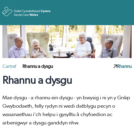
Toggle
Cartref
Rhannu a dysgu
Rhannu
Rhannu a dysgu
Mae dysgu - a rhannu ein dysgu - yn bwysig i ni yn y Grŵp
Gwybodaeth, felly rydyn ni wedi datblygu pecyn o
wasanaethau i'ch helpu i gysylltu â chyfoedion ac
arbenigwyr a dysgu ganddyn nhw.