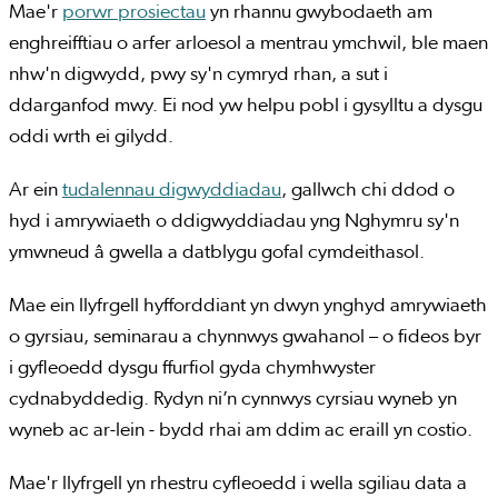
Mae'r
porwr prosiectau
yn rhannu gwybodaeth am
enghreifftiau o arfer arloesol a mentrau ymchwil, ble maen
nhw'n digwydd, pwy sy'n cymryd rhan, a sut i
ddarganfod mwy. Ei nod yw helpu pobl i gysylltu a dysgu
oddi wrth ei gilydd.
Ar ein
tudalennau digwyddiadau
, gallwch chi ddod o
hyd i amrywiaeth o ddigwyddiadau yng Nghymru sy'n
ymwneud â gwella a datblygu gofal cymdeithasol.
Mae ein llyfrgell hyfforddiant yn dwyn ynghyd amrywiaeth
o gyrsiau, seminarau a chynnwys gwahanol – o fideos byr
i gyfleoedd dysgu ffurfiol gyda chymhwyster
cydnabyddedig. Rydyn ni’n cynnwys cyrsiau wyneb yn
wyneb ac ar-lein - bydd rhai am ddim ac eraill yn costio.
Mae'r llyfrgell yn rhestru cyfleoedd i wella sgiliau data a