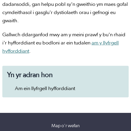
dadansoddi, gan helpu pobl sy'n gweithio ym maes gofal
cymdeithasol i gasglu'r dystiolaeth orau i gefnogi eu
gwaith.
Gallwch ddarganfod mwy am y meini prawf y bu'n rhaid
i'r hyfforddiant eu bodloni ar ein tudalen
am y llyfrgell
hyfforddiant
.
Yn yr adran hon
Am ein llyfrgell hyfforddiant
Map o'r wefan