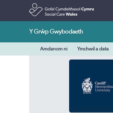
Y Grŵp Gwybodaeth
Amdanom ni
Ymchwil a data