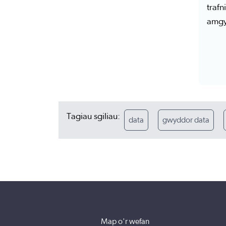
traf
amgy
Tagiau sgiliau:
data
gwyddor data
Map o'r wefan