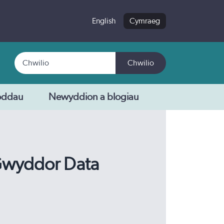
English
Cymraeg
Chwilio
Chwilio
oddau
Newyddion a blogiau
 Gwyddor Data