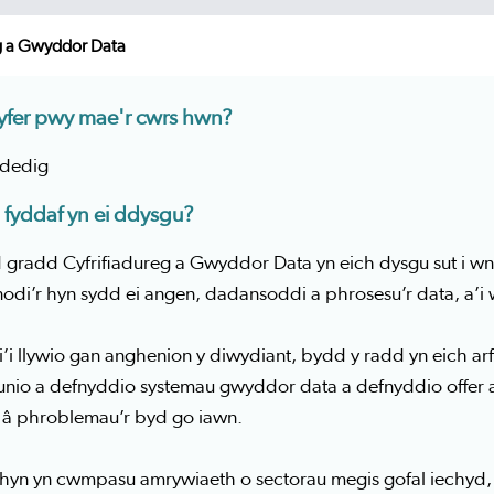
eg a Gwyddor Data
yfer pwy mae'r cwrs hwn?
ddedig
 fyddaf yn ei ddysgu?
 gradd Cyfrifiadureg a Gwyddor Data yn eich dysgu sut i wn
odi’r hyn sydd ei angen, dadansoddi a phrosesu’r data, a’i 
i llywio gan anghenion y diwydiant, bydd y radd yn eich arf
unio a defnyddio systemau gwyddor data a defnyddio offer a 
l â phroblemau’r byd go iawn.
hyn yn cwmpasu amrywiaeth o sectorau megis gofal iechyd, 