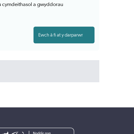
gau cymdeithasol a gwyddorau
Ewch â fi at y darparwr