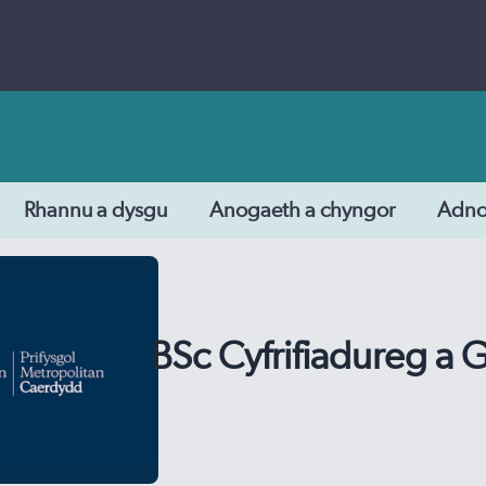
Rhannu a dysgu
Anogaeth a chyngor
Adn
BSc Cyfrifiadureg a