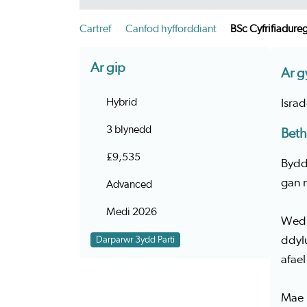
Cartref
Canfod hyfforddiant
BSc Cyfrifiadur
Ar gip
Ar g
Hybrid
Isra
3 blynedd
Beth
£9,535
Bydd
gan n
Advanced
Medi 2026
Wedi’
ddyl
Darparwr 3ydd Parti
afae
Mae 