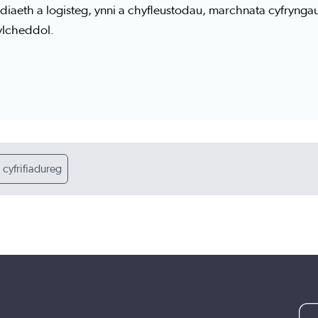
nidiaeth a logisteg, ynni a chyfleustodau, marchnata cyfryn
lcheddol.
cyfrifiadureg