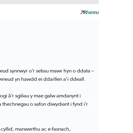
Rhannu
eud synnwyr o’r setiau mawr hyn o ddata –
wneud yn hawdd ei ddarllen a’i ddeall.
ogi â’r sgiliau y mae galw amdanynt i
thechnegau o safon diwydiant i fynd i’r
cyllid, manwerthu ac e-fasnach,