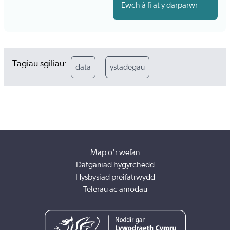
Ewch â fi at y darparwr
Tagiau sgiliau:
data
ystadegau
Map o'r wefan
Datganiad hygyrchedd
Hysbysiad preifatrwydd
Telerau ac amodau