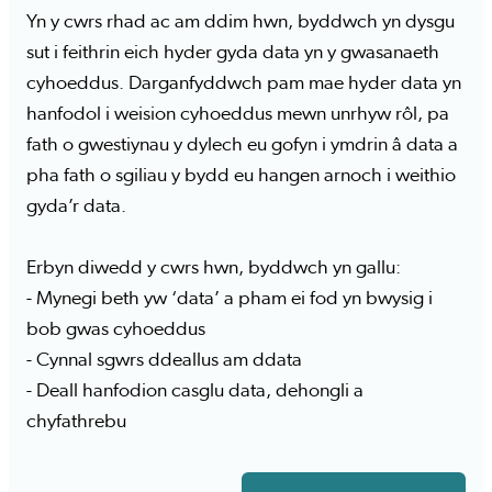
Yn y cwrs rhad ac am ddim hwn, byddwch yn dysgu
sut i feithrin eich hyder gyda data yn y gwasanaeth
cyhoeddus. Darganfyddwch pam mae hyder data yn
hanfodol i weision cyhoeddus mewn unrhyw rôl, pa
fath o gwestiynau y dylech eu gofyn i ymdrin â data a
pha fath o sgiliau y bydd eu hangen arnoch i weithio
gyda’r data.
Erbyn diwedd y cwrs hwn, byddwch yn gallu:
- Mynegi beth yw ‘data’ a pham ei fod yn bwysig i
bob gwas cyhoeddus
- Cynnal sgwrs ddeallus am ddata
- Deall hanfodion casglu data, dehongli a
chyfathrebu