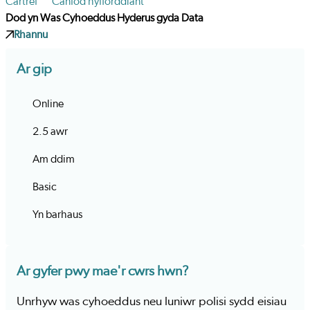
Cartref
Canfod hyfforddiant
Dod yn Was Cyhoeddus Hyderus gyda Data
Rhannu
Ar gip
Online
2.5 awr
Am ddim
Basic
Yn barhaus
Ar gyfer pwy mae'r cwrs hwn?
Unrhyw was cyhoeddus neu luniwr polisi sydd eisiau