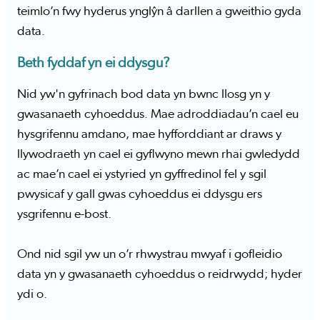
teimlo’n fwy hyderus ynglŷn â darllen a gweithio gyda
data.
Beth fyddaf yn ei ddysgu?
Nid yw'n gyfrinach bod data yn bwnc llosg yn y
gwasanaeth cyhoeddus. Mae adroddiadau’n cael eu
hysgrifennu amdano, mae hyfforddiant ar draws y
llywodraeth yn cael ei gyflwyno mewn rhai gwledydd
ac mae’n cael ei ystyried yn gyffredinol fel y sgil
pwysicaf y gall gwas cyhoeddus ei ddysgu ers
ysgrifennu e-bost.
Ond nid sgil yw un o’r rhwystrau mwyaf i gofleidio
data yn y gwasanaeth cyhoeddus o reidrwydd; hyder
ydi o.