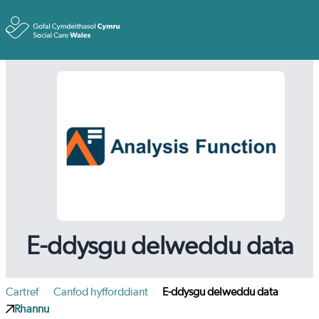
Toggle
E-ddysgu delweddu data
Cartref
Canfod hyfforddiant
E-ddysgu delweddu data
Rhannu