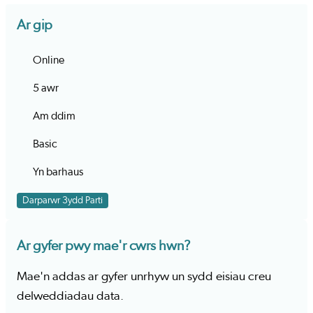
Ar gip
Online
5 awr
Am ddim
Basic
Yn barhaus
Darparwr 3ydd Parti
Ar gyfer pwy mae'r cwrs hwn?
Mae'n addas ar gyfer unrhyw un sydd eisiau creu
delweddiadau data.