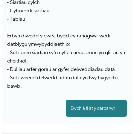
- Siartiau cylch
- Cyhoeddi siartiau
- Tablau
Erbyn diwedd y cwrs, bydd cyfranogwyr wedi
datblygu ymwybyddiaeth o:
- Sut i greu siartiau sy'n cyfleu negeseuon yn glir ac yn
effeithiol.
- Dulliau arfer gorau ar gyfer delweddiadau data.
- Sut i wneud delweddiadau data yn fwy hygyrch i
bawb.
Ewch â fi at y darparwr