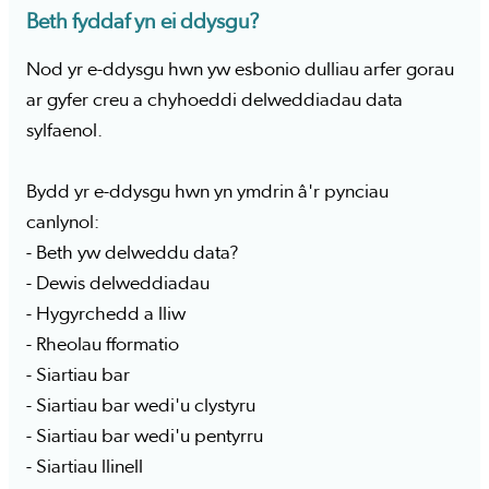
Beth fyddaf yn ei ddysgu?
Nod yr e-ddysgu hwn yw esbonio dulliau arfer gorau
ar gyfer creu a chyhoeddi delweddiadau data
sylfaenol.
Bydd yr e-ddysgu hwn yn ymdrin â'r pynciau
canlynol:
- Beth yw delweddu data?
- Dewis delweddiadau
- Hygyrchedd a lliw
- Rheolau fformatio
- Siartiau bar
- Siartiau bar wedi'u clystyru
- Siartiau bar wedi'u pentyrru
- Siartiau llinell