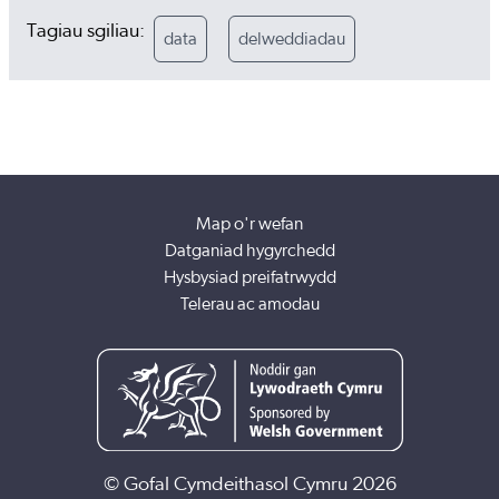
Tagiau sgiliau:
data
delweddiadau
Map o'r wefan
Datganiad hygyrchedd
Hysbysiad preifatrwydd
Telerau ac amodau
© Gofal Cymdeithasol Cymru 2026