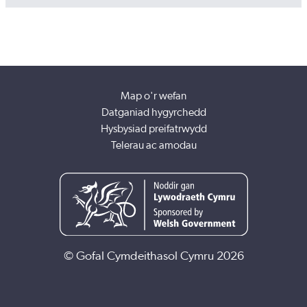
Map o'r wefan
Datganiad hygyrchedd
Hysbysiad preifatrwydd
Telerau ac amodau
© Gofal Cymdeithasol Cymru 2026