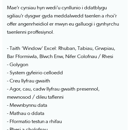
Mae’r cyrsiau hyn wedi’u cynllunio i ddatblygu
sgiliau’r dysgwr gyda meddalwedd taenlen a rhoi’r
offer angenrheidiol er mwyn eu galluogi i gynhyrchu
taenlenni proffesiynol.
- Taith ‘Window’ Excel: Rhuban, Tabiau, Grwpiau,
Bar Fformiwla, Blwch Enw, Nifer Colofnau / Rhesi
- Golygon
- System gyfeirio celloedd
- Creu llyfrau gwaith
- Agor, cau, cadw llyfrau gwaith presennol,
mewnosod / dileu taflenni
- Mewnbynnu data
- Mathau o ddata
- Fformatio testun a rhifau
- Rhesi a cholofnau