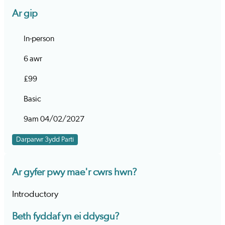
Ar gip
In-person
6 awr
£99
Basic
9am 04/02/2027
Darparwr 3ydd Parti
Ar gyfer pwy mae'r cwrs hwn?
Introductory
Beth fyddaf yn ei ddysgu?