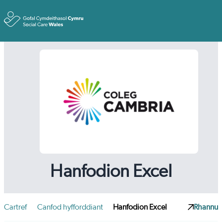
Toggle
Hanfodion Excel
Cartref
Canfod hyfforddiant
Hanfodion Excel
Rhannu