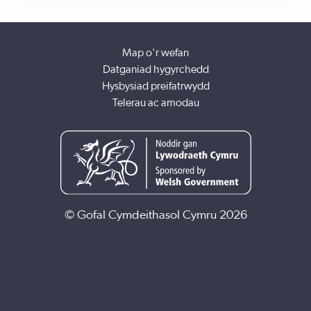
gwasanaethau gofal cymdeithasol, mae'n gallu gwneud
cysylltiadau rhwng ymchwil, polisi ac ymarfer ac mae wedi
datblygu rhwydwaith helaeth ledled Cymru a'r DU. Mae'n
Map o'r wefan
angerddol dros symud o ymarfer sy'n cael ei yrru gan broses i
Datganiad hygyrchedd
ymarfer sy'n canolbwyntio ar berthynas.
Hysbysiad preifatrwydd
Telerau ac amodau
© Gofal Cymdeithasol Cymru 2026