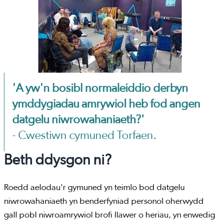
'A yw'n bosibl normaleiddio derbyn
ymddygiadau amrywiol heb fod angen
datgelu niwrowahaniaeth?'
- Cwestiwn cymuned Torfaen.
Beth ddysgon ni?
Roedd aelodau'r gymuned yn teimlo bod datgelu
niwrowahaniaeth yn benderfyniad personol oherwydd
gall pobl niwroamrywiol brofi llawer o heriau, yn enwedig