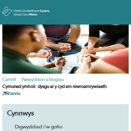
Toggle
Cartref
Newyddion a blogiau
Cymuned ymholi: dysgu ar y cyd am niwroamrywiaeth
Rhannu
Cynnwys
Digwyddiad i'w gofio