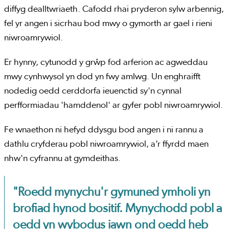
diffyg dealltwriaeth. Cafodd rhai pryderon sylw arbennig,
fel yr angen i sicrhau bod mwy o gymorth ar gael i rieni
niwroamrywiol.
Er hynny, cytunodd y grŵp fod arferion ac agweddau
mwy cynhwysol yn dod yn fwy amlwg. Un enghraifft
nodedig oedd cerddorfa ieuenctid sy'n cynnal
perfformiadau 'hamddenol' ar gyfer pobl niwroamrywiol.
Fe wnaethon ni hefyd ddysgu bod angen i ni rannu a
dathlu cryfderau pobl niwroamrywiol, a’r ffyrdd maen
nhw'n cyfrannu at gymdeithas.
"Roedd mynychu'r gymuned ymholi yn
brofiad hynod bositif. Mynychodd pobl a
oedd yn wybodus iawn ond oedd heb