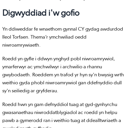
Digwyddiad i'w gofio
Yn ddiweddar fe wnaethom gynnal CY gydag awdurdod
lleol Torfaen. Thema’r ymchwiliad oedd
niwroamrywiaeth.
Roedd yn gyfle i ddwyn ynghyd pobl niwroamrywiol,
ymarferwyr ac ymchwilwyr i archwilio a rhannu
gwybodaeth. Roeddem yn trafod yr hyn sy'n bwysig wrth
weithio gyda phobl niwroamrywiol gan ddefnyddio dull
sy'n seiliedig ar gryfderau.
Roedd hwn yn gam defnyddiol tuag at gyd-gynhyrchu
gwasanaethau niwroddatblygiadol ac roedd yn helpu
pawb a gymerodd ran i weithio tuag at ddealltwriaeth a