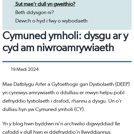
Sut mae'r dull yn gweithio?
Beth ddysgon ni?
Dewch o hyd i fwy o wybodaeth
Cymuned ymholi: dysgu ar y
cyd am niwroamrywiaeth
19 Medi 2024
Mae Datblygu Arfer a Gyfoethogir gan Dystiolaeth (DEEP)
yn cynnwys amrywiaeth o ddulliau er mwyn helpu pobl
defnyddio tystiolaeth i drafod, rhannu a dysgu. Un o’r
dulliau hyn yw Cymuned ymholi (CY).
Yn y blog hwn byddwn ni'n archwilio digwyddiad lle
cafodd y dull hwn ei ddefnyddio'n llwyddiannus.