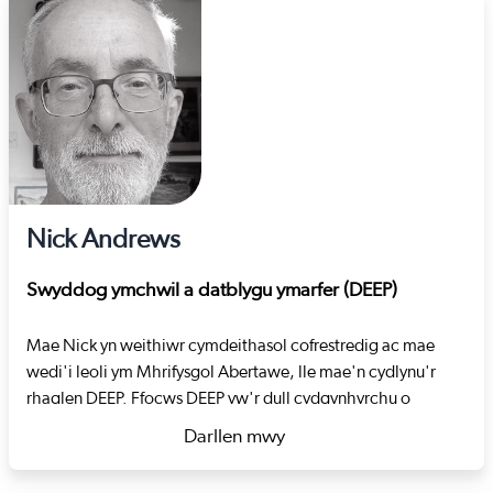
Nick Andrews
Swyddog ymchwil a datblygu ymarfer (DEEP)
Mae Nick yn weithiwr cymdeithasol cofrestredig ac mae
wedi'i leoli ym Mhrifysgol Abertawe, lle mae'n cydlynu'r
rhaglen DEEP. Ffocws DEEP yw'r dull cydgynhyrchu o
ddefnyddio mathau amrywiol o dystiolaeth mewn dysgu a
Darllen mwy
datblygu, gan gynnwys dulliau stori a deialog. Ar ôl treulio
about Nick Andrews
blynyddoedd lawer yn ymarfer ac yn cynllunio mewn