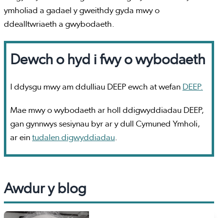
ymholiad a gadael y gweithdy gyda mwy o
ddealltwriaeth a gwybodaeth.
Dewch o hyd i fwy o wybodaeth
I ddysgu mwy am ddulliau DEEP ewch at wefan
DEEP.
Mae mwy o wybodaeth ar holl ddigwyddiadau DEEP,
gan gynnwys sesiynau byr ar y dull Cymuned Ymholi,
ar ein
tudalen digwyddiadau
.
Awdur y blog