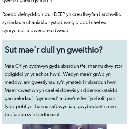
gweledigaeth gyffredin.
Roedd defnyddio'r dull DEEP yn creu llwyfan i archwilio
syniadau a chaniatáu i ystod eang o bobl cael eu
cynrychioli a dweud eu dweud.
Sut mae'r dull yn gweithio?
Mae CY yn cychwyn gyda sbardun (fel rhannu dwy stori
ddigidol yn yr achos hwn). Wedyn mae’r grŵp yn
meddwl am gwestiynau sy’n ymateb i’r sbardun hwn.
Mae’r cwestiwn yn cael ei ddewis yn ddemocrataidd
gan aelodau’r ‘gymuned’ a daw’r elfen ‘ymholi’ pan
fydd pobl yn rhannu safbwyntiau, gwybodaeth, neu
brofiadau sy’n berthnasol.