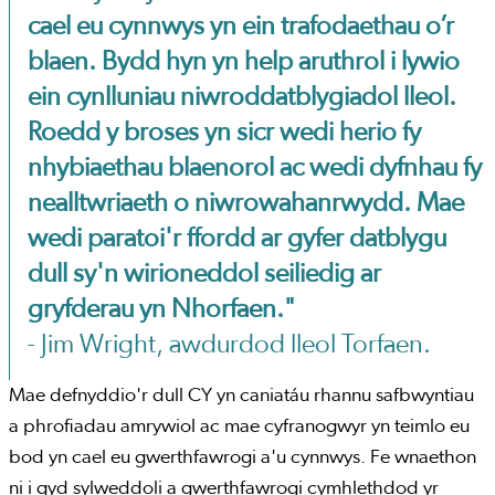
cael eu cynnwys yn ein trafodaethau o’r
blaen. Bydd hyn yn help aruthrol i lywio
ein cynlluniau niwroddatblygiadol lleol.
Roedd y broses yn sicr wedi herio fy
nhybiaethau blaenorol ac wedi dyfnhau fy
nealltwriaeth o niwrowahanrwydd. Mae
wedi paratoi'r ffordd ar gyfer datblygu
dull sy'n wirioneddol seiliedig ar
gryfderau yn Nhorfaen."
- Jim Wright, awdurdod lleol Torfaen.
Mae defnyddio'r dull CY yn caniatáu rhannu safbwyntiau
a phrofiadau amrywiol ac mae cyfranogwyr yn teimlo eu
bod yn cael eu gwerthfawrogi a'u cynnwys. Fe wnaethon
ni i gyd sylweddoli a gwerthfawrogi cymhlethdod yr