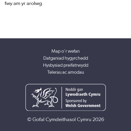
fwy am yr arolwg.
Map o'r wefan
Datganiad hygyrchedd
Hysbysiad preifatrwydd
Telerau ac amodau
© Gofal Cymdeithasol Cymru 2026