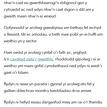
nhw'n cael eu gwerthfawrogi'n ddigonol gan y
cyhoedd ac nad ydyn nhw'n cael digon o dâl am y
gwaith maen nhw'n ei wneud.
Gofynnodd yr arolwg gwestiynau am bethau fel iechyd
a llesiant, tâl ac amodau, a beth mae pobl yn ei hoffi am
weithio yn y sector.
Hwn oedd yr arolwg cyntaf o’i fath ac, ynghyd
â’n
casgliad data'r gweithlu,
rhoddodd gipolwg i ni ar
weithio ym maes gofal cymdeithasol nad ydyn ni wedi’i
gael o’r blaen.
Rydyn ni nawr yn paratoi i gynnal yr arolwg eto fel y
gallwn ddechrau monitro tueddiadau dros amser.
Rydyn ni hefyd eisiau darganfod mwy am rai o’r themâu