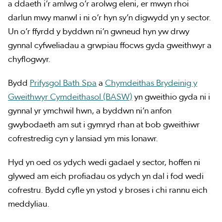
a ddaeth i’r amlwg o’r arolwg eleni, er mwyn rhoi
darlun mwy manwl i ni o’r hyn sy’n digwydd yn y sector.
Un o’r ffyrdd y byddwn ni’n gwneud hyn yw drwy
gynnal cyfweliadau a grwpiau ffocws gyda gweithwyr a
chyflogwyr.
Bydd
Prifysgol Bath Spa
a
Chymdeithas Brydeinig y
Gweithwyr Cymdeithasol (BASW)
yn gweithio gyda ni i
gynnal yr ymchwil hwn, a byddwn ni’n anfon
gwybodaeth am sut i gymryd rhan at bob gweithiwr
cofrestredig cyn y lansiad ym mis Ionawr.
Hyd yn oed os ydych wedi gadael y sector, hoffen ni
glywed am eich profiadau os ydych yn dal i fod wedi
cofrestru. Bydd cyfle yn ystod y broses i chi rannu eich
meddyliau.