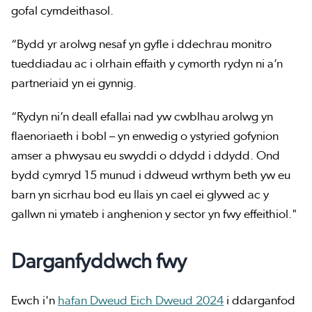
gofal cymdeithasol.
“Bydd yr arolwg nesaf yn gyfle i ddechrau monitro
tueddiadau ac i olrhain effaith y cymorth rydyn ni a’n
partneriaid yn ei gynnig.
“Rydyn ni’n deall efallai nad yw cwblhau arolwg yn
flaenoriaeth i bobl – yn enwedig o ystyried gofynion
amser a phwysau eu swyddi o ddydd i ddydd. Ond
bydd cymryd 15 munud i ddweud wrthym beth yw eu
barn yn sicrhau bod eu llais yn cael ei glywed ac y
gallwn ni ymateb i anghenion y sector yn fwy effeithiol."
Darganfyddwch fwy
Ewch i'n
hafan Dweud Eich Dweud 2024
i ddarganfod