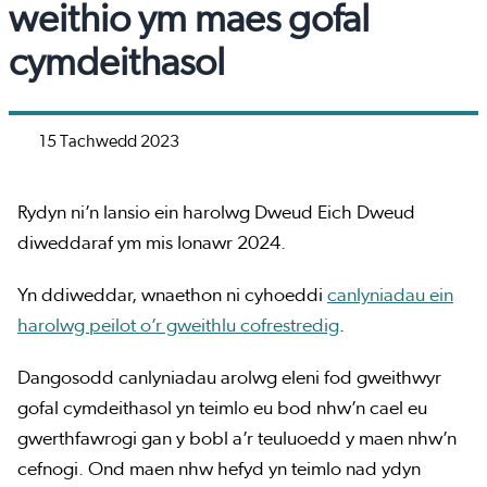
weithio ym maes gofal
cymdeithasol
15 Tachwedd 2023
Rydyn ni’n lansio ein harolwg Dweud Eich Dweud
diweddaraf ym mis Ionawr 2024.
Yn ddiweddar, wnaethon ni cyhoeddi
canlyniadau ein
harolwg peilot o’r gweithlu cofrestredig
.
Dangosodd canlyniadau arolwg eleni fod gweithwyr
gofal cymdeithasol yn teimlo eu bod nhw’n cael eu
gwerthfawrogi gan y bobl a’r teuluoedd y maen nhw’n
cefnogi. Ond maen nhw hefyd yn teimlo nad ydyn