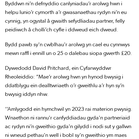
Byddwn ni’n defnyddio canlyniadau’r arolwg hwn i
helpu lunio’r cymorth a’r gwasanaethau rydyn ni’n eu
cynnig, yn ogystal â gwaith sefydliadau partner, felly
peidiwch â cholli’ch cyfle i ddweud eich dweud.
Bydd pawb sy'n cwblhau'r arolwg yn cael eu cynnwys
mewn raffl i ennill un o 25 o dalebau siopa gwerth £20.
Dywedodd David Pritchard, ein Cyfarwyddwr
Rheoleiddio: “Mae’r arolwg hwn yn hynod bwysig i
ddatblygu ein dealltwriaeth o’r gweithlu a’r hyn sy’n
bwysig iddyn nhw.
‘’Amlygodd ein hymchwil yn 2023 rai materion pwysig.
Wnaethon ni rannu'r canfyddiadau gyda'n partneriaid
ac rydyn ni’n gweithio gyda'n gilydd i nodi sut y gallwn
ni wneud pethau'n well i bobl sy'n gweithio ym maes