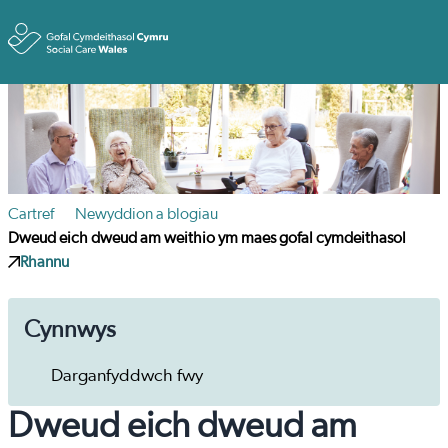
Toggle
Cartref
Newyddion a blogiau
Dweud eich dweud am weithio ym maes gofal cymdeithasol
Rhannu
Cynnwys
Darganfyddwch fwy
Dweud eich dweud am