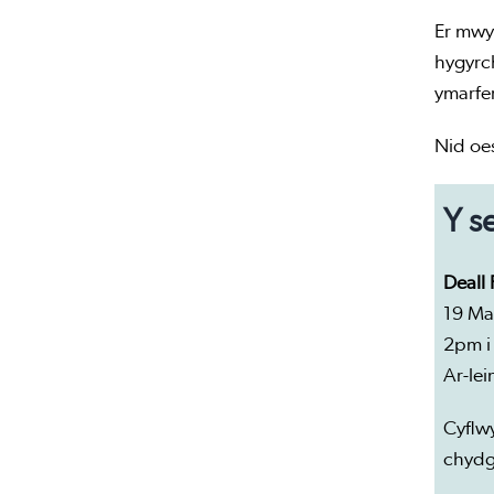
Er mwy
hygyrch
ymarfer
Nid oes
Y s
Deall
19 Ma
2pm i
Ar-lei
Cyflwy
chydgy