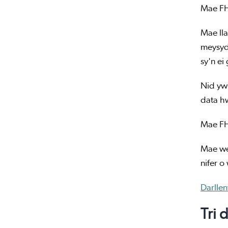
Mae FHI
Mae ll
meysydd
sy'n e
Nid yw 
data h
Mae FH
Mae we
nifer o
Darlle
Tri 