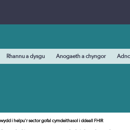
Rhannu a dysgu
Anogaeth a chyngor
Adn
wydd i helpu'r sector gofal cymdeithasol i ddeall FHIR