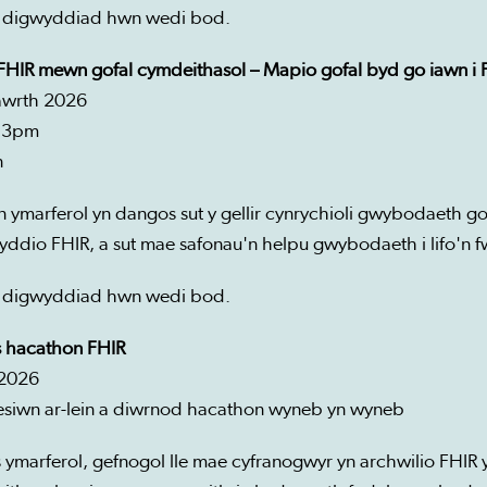
 digwyddiad hwn wedi bod.
 FHIR mewn gofal cymdeithasol – Mapio gofal byd go iawn i 
wrth 2026
 3pm
n
n ymarferol yn dangos sut y gellir cynrychioli gwybodaeth 
yddio FHIR, a sut mae safonau'n helpu gwybodaeth i lifo'n 
 digwyddiad hwn wedi bod.
s hacathon FHIR
 2026
esiwn ar-lein a diwrnod hacathon wyneb yn wyneb
 ymarferol, gefnogol lle mae cyfranogwyr yn archwilio FHIR y