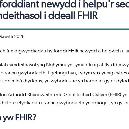
forddiant newydd i helpu'r sec
deithasol i ddeall FHIR
Mawrth 2026
h â'n digwyddiadau hyfforddi FHIR newydd a helpwch i lu
fal cymdeithasol yng Nghymru yn symud tuag at ffyrdd mwy c
o rannu gwybodaeth. I gefnogi hyn, rydym yn cynnig cyfres 
or i deimlo'n hyderus, yn wybodus ac yn barod ar gyfer dyf
fon Adnodd Rhyngweithredu Gofal Iechyd Cyflym (FHIR) yn 
 helpu sefydliadau i rannu gwybodaeth yn ddiogel, yn gyson
h yw FHIR?