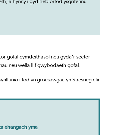
th, a hynny i gyd heb orfod ysgrifennu
tor gofal cymdeithasol neu gyda'r sector
au neu wella llif gwybodaeth gofal.
nllunio i fod yn groesawgar, yn Saesneg clir
data ehangach yma