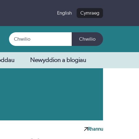
English
Cymraeg
Chwilio
Chwilio
oddau
Newyddion a blogiau
Rhannu