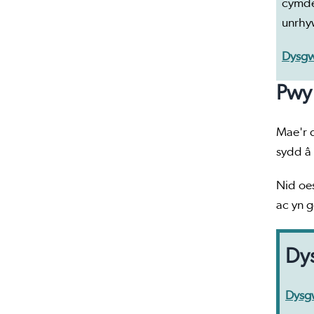
cymde
unrhy
Dysgw
Pwy 
Mae'r d
sydd â
Nid oes
ac yn g
Dy
Dysgw