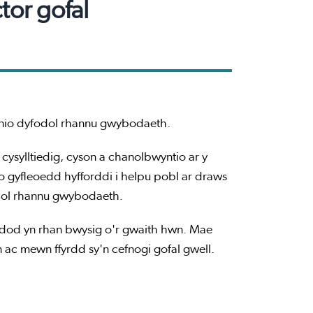
tor gofal
nio dyfodol rhannu gwybodaeth.
ysylltiedig, cyson a chanolbwyntio ar y
o gyfleoedd hyfforddi i helpu pobl ar draws
odol rhannu gwybodaeth.
dod yn rhan bwysig o'r gwaith hwn. Mae
 ac mewn ffyrdd sy'n cefnogi gofal gwell.