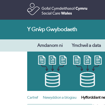
Y Grŵp Gwybodaeth
Amdanom ni
Ymchwil a data
Cartref
Newyddion a blogiau
Hyfforddiant ne