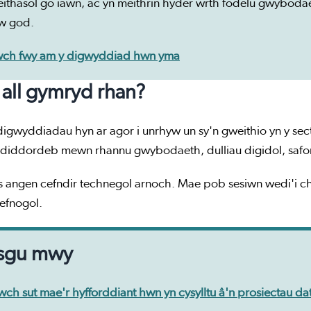
ithasol go iawn, ac yn meithrin hyder wrth fodelu gwybodae
w god.
ch fwy am y digwyddiad hwn yma
all gymryd rhan?
igwyddiadau hyn ar agor i unrhyw un sy'n gweithio yn y sec
 diddordeb mewn rhannu gwybodaeth, dulliau digidol, safon
 angen cefndir technegol arnoch. Mae pob sesiwn wedi'i chy
efnogol.
sgu mwy
ch sut mae'r hyfforddiant hwn yn cysylltu â'n prosiectau 