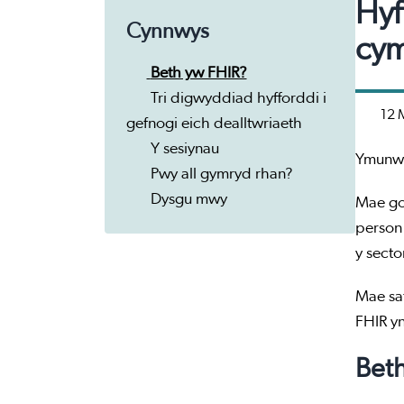
Hyf
Cynnwys
cym
Beth yw FHIR?
Tri digwyddiad hyfforddi i
12 
gefnogi eich dealltwriaeth
Y sesiynau
Ymunwc
Pwy all gymryd rhan?
Dysgu mwy
Mae go
person 
y sect
Mae sa
FHIR yn
Bet