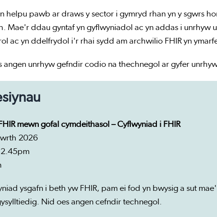
n helpu pawb ar draws y sector i gymryd rhan yn y sgwrs hon
. Mae'r ddau gyntaf yn gyflwyniadol ac yn addas i unrhyw u
ol ac yn ddelfrydol i'r rhai sydd am archwilio FHIR yn ymarfe
 angen unrhyw gefndir codio na thechnegol ar gyfer unrhyw 
esiynau
 FHIR mewn gofal cymdeithasol – Cyflwyniad i FHIR
wrth 2026
 2.45pm
n
niad ysgafn i beth yw FHIR, pam ei fod yn bwysig a sut mae
sylltiedig. Nid oes angen cefndir technegol.