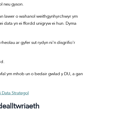
ol neu gyson.
gan lawer o wahanol weithgynhyrchwyr ym
i data yn ei ffordd unigryw ei hun. Dyma
olau ar gyfer sut rydyn ni'n disgrifio'r
dd.
gofal ym mhob un o bedair gwlad y DU, a gan
 Data Strategol
dealltwriaeth