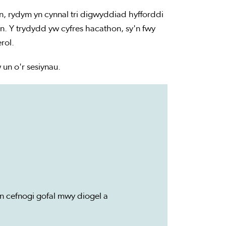
, rydym yn cynnal tri digwyddiad hyfforddi
n. Y trydydd yw cyfres hacathon, sy'n fwy
rol.
un o'r sesiynau.
'n cefnogi gofal mwy diogel a