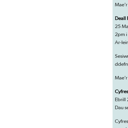
Mae'r
Deall
25 Ma
2pm i
Ar-lei
Sesiw
ddefn
Mae'r
Cyfre
Ebrill
Dau s
Cyfres