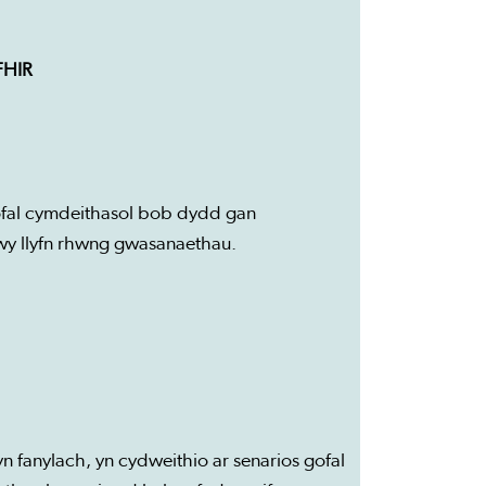
FHIR
gofal cymdeithasol bob dydd gan
fwy llyfn rhwng gwasanaethau.
n fanylach, yn cydweithio ar senarios gofal