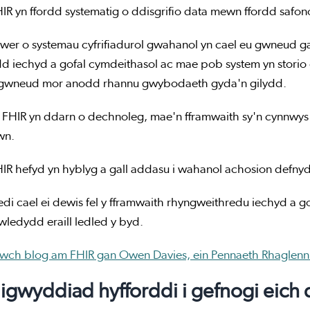
R yn ffordd systematig o ddisgrifio data mewn ffordd safon
awer o systemau cyfrifiadurol gwahanol yn cael eu gwneud 
 iechyd a gofal cymdeithasol ac mae pob system yn storio e
i gwneud mor anodd rhannu gwybodaeth gyda'n gilydd.
FHIR yn ddarn o dechnoleg, mae'n fframwaith sy'n cynnwys rhe
wn.
IR hefyd yn hyblyg a gall addasu i wahanol achosion defny
di cael ei dewis fel y fframwaith rhyngweithredu iechyd a 
 wledydd eraill ledled y byd.
nwch blog am FHIR gan Owen Davies, ein Pennaeth Rhaglenni
digwyddiad hyfforddi i gefnogi eich 