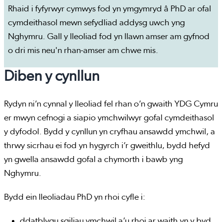
Rhaid i fyfyrwyr cymwys fod yn ymgymryd â PhD ar ofal
cymdeithasol mewn sefydliad addysg uwch yng
Nghymru. Gall y lleoliad fod yn llawn amser am gyfnod
o dri mis neu'n rhan-amser am chwe mis.
Diben y cynllun
Rydyn ni’n cynnal y lleoliad fel rhan o’n gwaith YDG Cymru
er mwyn cefnogi a siapio ymchwilwyr gofal cymdeithasol
y dyfodol. Bydd y cynllun yn cryfhau ansawdd ymchwil, a
thrwy sicrhau ei fod yn hygyrch i’r gweithlu, bydd hefyd
yn gwella ansawdd gofal a chymorth i bawb yng
Nghymru.
Bydd ein lleoliadau PhD yn rhoi cyfle i:
ddatblygu sgiliau ymchwil a’u rhoi ar waith yn y byd