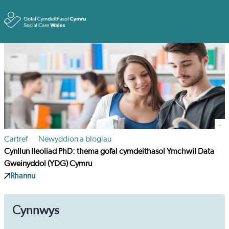
Toggle
.
Cartref
Newyddion a blogiau
Cynllun lleoliad PhD: thema gofal cymdeithasol Ymchwil Data
Gweinyddol (YDG) Cymru
Rhannu
Cynnwys