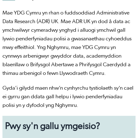
Mae YDG Cymru yn rhan o fuddsoddiad Administrative
Data Research (ADR) UK. Mae ADR UK yn dod â data ac
ymchwilwyr cymeradwy ynghyd i alluogi ymchwil gall
lywio penderfyniadau polisi a gwasanaethau cyhoeddus
mwy effeithiol. Yng Nghymru, mae YDG Cymru yn
cynnwys arbenigwyr gwyddor data, academyddion
blaenllaw o Brifysgol Abertawe a Phrifysgol Caerdydd a
thimau arbenigol o fewn Llywodraeth Cymru.
Gyda’i gilydd maen nhw’n cynhyrchu tystiolaeth sy’n cael
ei gyrru gan ddata gall helpu i lywio penderfyniadau
polisi yn y dyfodol yng Nghymru.
Pwy sy'n gallu ymgeisio?