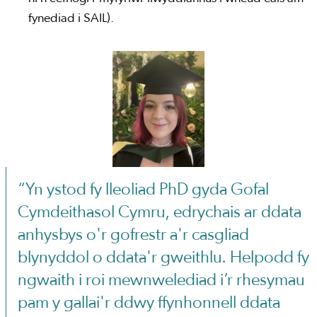
fynediad i SAIL).
“Yn ystod fy lleoliad PhD gyda Gofal
Cymdeithasol Cymru, edrychais ar ddata
anhysbys o'r gofrestr a'r casgliad
blynyddol o ddata'r gweithlu. Helpodd fy
ngwaith i roi mewnwelediad i’r rhesymau
pam y gallai'r ddwy ffynhonnell ddata