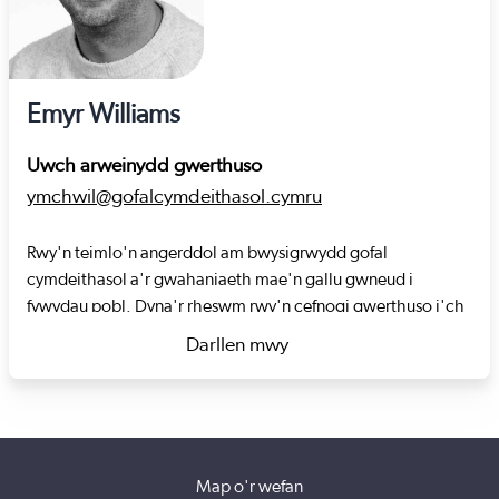
Emyr Williams
Uwch arweinydd gwerthuso
ymchwil@gofalcymdeithasol.cymru
Rwy'n teimlo'n angerddol am bwysigrwydd gofal
cymdeithasol a'r gwahaniaeth mae'n gallu gwneud i
fywydau pobl. Dyna'r rheswm rwy'n cefnogi gwerthuso i'ch
helpu chi i ddysgu, ac i ddangos yr effaith rydych chi'n ei
Darllen mwy
chael ar fywydau pobl.
about Emyr Williams
Mae gen i dros 15 mlynedd o brofiad o ddangos effaith ar
draws amrywiaeth o feysydd polisi cymdeithasol. Fues yn
gweithio ym maes darparu gwasanaethau rheng flaen i
ddarparu cyngor polisi ar sail tystiolaeth i Lywodraeth
Map o'r wefan