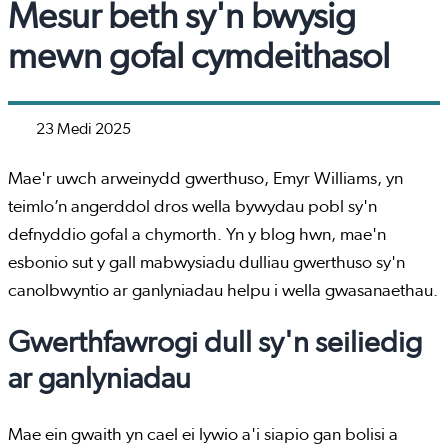
Mesur beth sy'n bwysig
mewn gofal cymdeithasol
23 Medi 2025
Mae'r uwch arweinydd gwerthuso, Emyr Williams, yn
teimlo’n angerddol dros wella bywydau pobl sy'n
defnyddio gofal a chymorth. Yn y blog hwn, mae'n
esbonio sut y gall mabwysiadu dulliau gwerthuso sy'n
canolbwyntio ar ganlyniadau helpu i wella gwasanaethau.
Gwerthfawrogi dull sy'n seiliedig
ar ganlyniadau
Mae ein gwaith yn cael ei lywio a'i siapio gan bolisi a