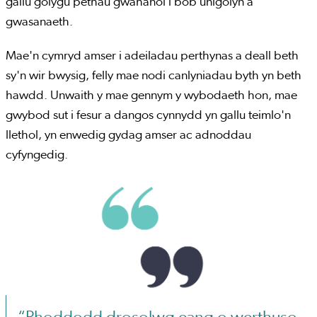
gallu golygu pethau gwahanol i bob unigolyn a
gwasanaeth.
Mae'n cymryd amser i adeiladau perthynas a deall beth
sy'n wir bwysig, felly mae nodi canlyniadau byth yn beth
hawdd. Unwaith y mae gennym y wybodaeth hon, mae
gwybod sut i fesur a dangos cynnydd yn gallu teimlo'n
llethol, yn enwedig gydag amser ac adnoddau
cyfyngedig.