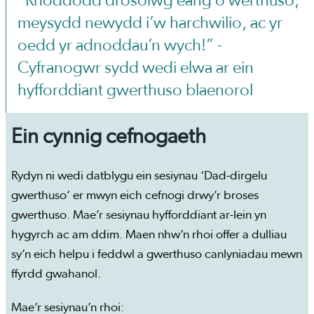
“Rhoddodd drosolwg eang o werthuso,
meysydd newydd i’w harchwilio, ac yr
oedd yr adnoddau’n wych!” -
Cyfranogwr sydd wedi elwa ar ein
hyfforddiant gwerthuso blaenorol
Ein cynnig cefnogaeth
Rydyn ni wedi datblygu ein sesiynau ‘Dad-dirgelu
gwerthuso’ er mwyn eich cefnogi drwy’r broses
gwerthuso. Mae’r sesiynau hyfforddiant ar-lein yn
hygyrch ac am ddim. Maen nhw’n rhoi offer a dulliau
sy’n eich helpu i feddwl a gwerthuso canlyniadau mewn
ffyrdd gwahanol.
Mae’r sesiynau’n rhoi: