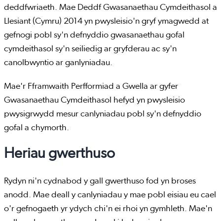
deddfwriaeth. Mae Deddf Gwasanaethau Cymdeithasol a
Llesiant (Cymru) 2014 yn pwysleisio'n gryf ymagwedd at
gefnogi pobl sy'n defnyddio gwasanaethau gofal
cymdeithasol sy'n seiliedig ar gryfderau ac sy'n
canolbwyntio ar ganlyniadau.
Mae'r Fframwaith Perfformiad a Gwella ar gyfer
Gwasanaethau Cymdeithasol hefyd yn pwysleisio
pwysigrwydd mesur canlyniadau pobl sy'n defnyddio
gofal a chymorth.
Heriau gwerthuso
Rydyn ni'n cydnabod y gall gwerthuso fod yn broses
anodd. Mae deall y canlyniadau y mae pobl eisiau eu cael
o'r gefnogaeth yr ydych chi'n ei rhoi yn gymhleth. Mae'n