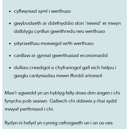
cyflwyniad syml i werthuso
gwybodaeth ar ddefnyddio stori ‘newid’ er mwyn
datblygu cynllun gweithredu neu werthuso
ystyriaethau moesegol wrth werthuso
canllaw ar gynnal gwerthusiad economaidd
dulliau creadigol a chyfranogol gall eich helpu i
gasglu canlyniadau mewn ffordd arloesol.
Mae’r agwedd yn un hyblyg felly does dim angen i chi
fynychu pob sesiwn. Gallwch chi ddewis y rhai sydd
mwyaf perthnasol i chi.
Rydyn ni hefyd yn cynnig cefnogaeth un i un os oes