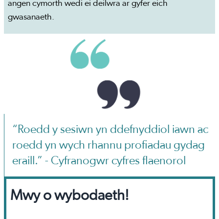
angen cymorth wedi ei deilwra ar gyfer eich
gwasanaeth.
“Roedd y sesiwn yn ddefnyddiol iawn ac
roedd yn wych rhannu profiadau gydag
eraill.” - Cyfranogwr cyfres flaenorol
Mwy o wybodaeth!