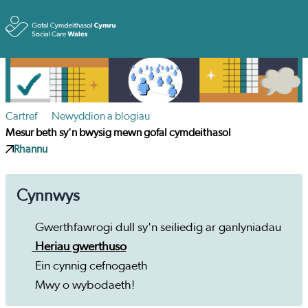
Toggle
Cartref
Newyddion a blogiau
Mesur beth sy'n bwysig mewn gofal cymdeithasol
Rhannu
Cynnwys
Gwerthfawrogi dull sy'n seiliedig ar ganlyniadau
Heriau gwerthuso
Ein cynnig cefnogaeth
Mwy o wybodaeth!