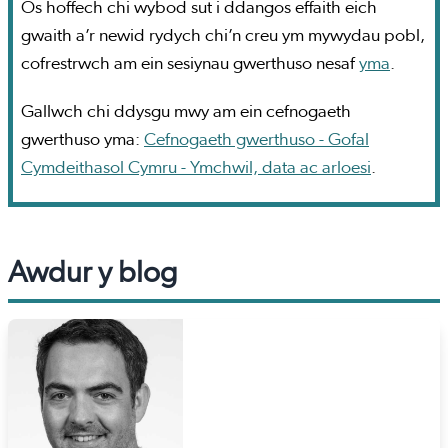
Os hoffech chi wybod sut i ddangos effaith eich
gwaith a’r newid rydych chi’n creu ym mywydau pobl,
cofrestrwch am ein sesiynau gwerthuso nesaf
yma
.
Gallwch chi ddysgu mwy am ein cefnogaeth
gwerthuso yma:
Cefnogaeth gwerthuso - Gofal
Cymdeithasol Cymru - Ymchwil, data ac arloesi
.
Awdur y blog