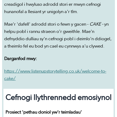
creadigol i hwyluso adrodd stori er mwyn cefnogi
hunanofal a llesiant yr unigolyn a'r tîm.
Mae'r 'dafell' adrodd stori o fewn y gacen -
CAKE -
yn
helpu pobl i rannu straeon o'r gweithle. Mae'n
defnyddio dulliau sy'n cefnogi pobl i deimlo'n ddiogel,
a theimlo fel eu bod yn cael eu cynnwys a'u clywed.
Darganfod mwy:
https://www.listenupstorytelling.co.uk/welcome-to-
cake/
Cefnogi llythrennedd emosiynol
Prosiect 'pethau doniol yw'r teimladau'