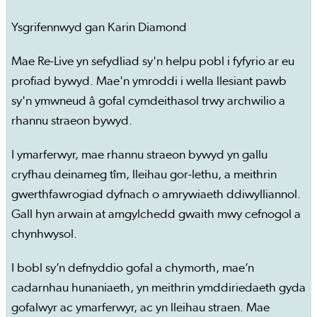
Ysgrifennwyd gan Karin Diamond
Mae Re-Live yn sefydliad sy'n helpu pobl i fyfyrio ar eu
profiad bywyd. Mae'n ymroddi i wella llesiant pawb
sy'n ymwneud â gofal cymdeithasol trwy archwilio a
rhannu straeon bywyd.
I ymarferwyr, mae rhannu straeon bywyd yn gallu
cryfhau deinameg tîm, lleihau gor-lethu, a meithrin
gwerthfawrogiad dyfnach o amrywiaeth ddiwylliannol.
Gall hyn arwain at amgylchedd gwaith mwy cefnogol a
chynhwysol.
I bobl sy’n defnyddio gofal a chymorth, mae’n
cadarnhau hunaniaeth, yn meithrin ymddiriedaeth gyda
gofalwyr ac ymarferwyr, ac yn lleihau straen. Mae