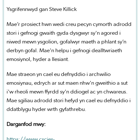
Ysgrifennwyd gan Steve Killick
Mae’r prosiect hwn wedi creu pecyn cymorth adrodd
stori i gefnogi gwaith gyda dysgwyr sy'n agored i
niwed mewn ysgolion, gofalwyr maeth a phlant sy’n
derbyn gofal. Mae'n helpu i gefnogi dealltwriaeth
emosiynol, hyder a llesiant.
Mae straeon yn cael eu defnyddio i archwilio
emosiynau, edrych ar sut maen nhw'n gweithio a sut
i'w rheoli mewn ffyrdd sy'n ddiogel ac yn chwareus.
Mae sgiliau adrodd stori hefyd yn cael eu defnyddio i
ddatblygu hyder wrth gyfathrebu.
Darganfod mwy:
https://www.cscjes-