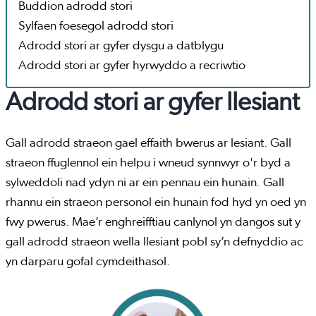
Buddion adrodd stori
Sylfaen foesegol adrodd stori
Adrodd stori ar gyfer dysgu a datblygu
Adrodd stori ar gyfer hyrwyddo a recriwtio
Adrodd stori ar gyfer llesiant
Gall adrodd straeon gael effaith bwerus ar lesiant. Gall
straeon ffuglennol ein helpu i wneud synnwyr o'r byd a
sylweddoli nad ydyn ni ar ein pennau ein hunain. Gall
rhannu ein straeon personol ein hunain fod hyd yn oed yn
fwy pwerus. Mae’r enghreifftiau canlynol yn dangos sut y
gall adrodd straeon wella llesiant pobl sy’n defnyddio ac
yn darparu gofal cymdeithasol.