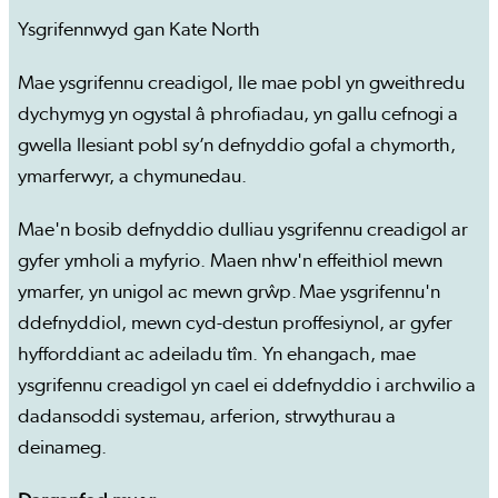
Ysgrifennwyd gan Kate North
Mae ysgrifennu creadigol, lle mae pobl yn gweithredu
dychymyg yn ogystal â phrofiadau, yn gallu cefnogi a
gwella llesiant pobl sy’n defnyddio gofal a chymorth,
ymarferwyr, a chymunedau.
Mae'n bosib defnyddio dulliau ysgrifennu creadigol ar
gyfer ymholi a myfyrio. Maen nhw'n effeithiol mewn
ymarfer, yn unigol ac mewn grŵp. Mae ysgrifennu'n
ddefnyddiol, mewn cyd-destun proffesiynol, ar gyfer
hyfforddiant ac adeiladu tîm. Yn ehangach, mae
ysgrifennu creadigol yn cael ei ddefnyddio i archwilio a
dadansoddi systemau, arferion, strwythurau a
deinameg.