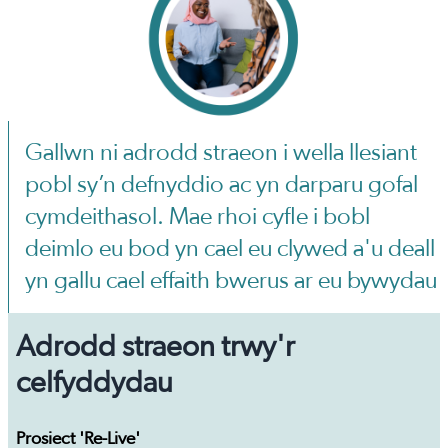
Gallwn ni adrodd straeon i wella llesiant
pobl sy’n defnyddio ac yn darparu gofal
cymdeithasol. Mae rhoi cyfle i bobl
deimlo eu bod yn cael eu clywed a'u deall
yn gallu cael effaith bwerus ar eu bywydau
Adrodd straeon trwy'r
celfyddydau
Prosiect 'Re-Live'