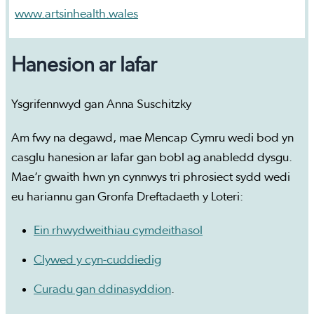
www.artsinhealth.wales
Hanesion ar lafar
Ysgrifennwyd gan Anna Suschitzky
Am fwy na degawd, mae Mencap Cymru wedi bod yn
casglu hanesion ar lafar gan bobl ag anabledd dysgu.
Mae’r gwaith hwn yn cynnwys tri phrosiect sydd wedi
eu hariannu gan Gronfa Dreftadaeth y Loteri:
Ein rhwydweithiau cymdeithasol
Clywed y cyn-cuddiedig
Curadu gan ddinasyddion
.