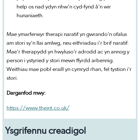
help os nad ydyn nhw'n cyd-fynd â'n wir
hunaniaeth.
Mae ymarferwyr therapi naratif yn gwrando'n ofalus
am stori sy'n llai amlwg, neu eithriadau i'r brif naratif.
Mae'r therapydd yn hwyluso'r adrodd ac yn annog y
person i ystyried y stori mewn ffyrdd arbennig.
Weithiau mae pobl eraill yn cymryd rhan, fel tystion i'r
stori.
Darganfod mwy:
https://www.theint.co.uk/
Ysgrifennu creadigol