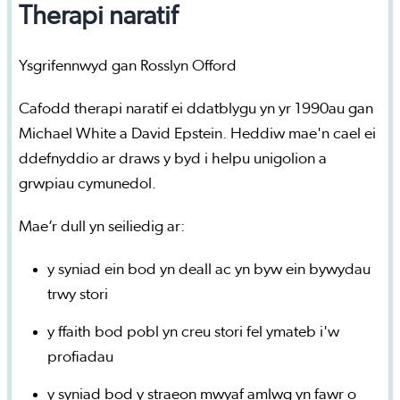
Therapi naratif
Ysgrifennwyd gan Rosslyn Offord
Cafodd therapi naratif ei ddatblygu yn yr 1990au gan
Michael White a David Epstein. Heddiw mae'n cael ei
ddefnyddio ar draws y byd i helpu unigolion a
grwpiau cymunedol.
Mae’r dull yn seiliedig ar:
y syniad ein bod yn deall ac yn byw ein bywydau
trwy stori
y ffaith bod pobl yn creu stori fel ymateb i'w
profiadau
y syniad bod y straeon mwyaf amlwg yn fawr o