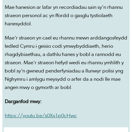
Mae hanesion ar lafar yn recordiadau sain sy'n rhannu
straeon personol ac yn ffordd o gasglu tystiolaeth
hanesyddol.
Mae'r straeon yn cael eu rhannu mewn arddangosfeydd
ledled Cymru i geisio codi ymwybyddiaeth, herio
rhagdybiaethau, a dathlu hanes y bobl a rannodd eu
straeon. Mae'r straeon hefyd wedi eu rhannu ymhlith y
bobl sy'n gwneud penderfyniadau a llunwyr polisi yng
Nghymru i amlygu meysydd o arfer da a nodi lle mae
angen mwy o gymorth ar bobl.
Darganfod mwy:
https://youtu.be/s0Xx1p0cHwc