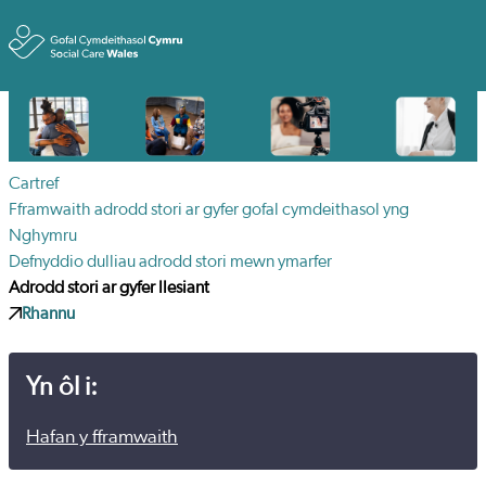
Toggle
Cartref
Fframwaith adrodd stori ar gyfer gofal cymdeithasol yng
Nghymru
Defnyddio dulliau adrodd stori mewn ymarfer
Adrodd stori ar gyfer llesiant
Rhannu
Yn ôl i:
Hafan y fframwaith