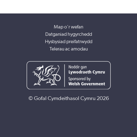
Map o'r wefan
Datganiad hygyrchedd
Hysbysiad preifatrwydd
Telerau ac amodau
© Gofal Cymdeithasol Cymru 2026