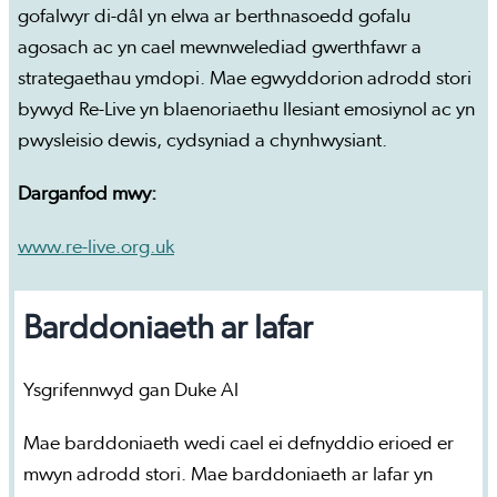
gofalwyr di-dâl yn elwa ar berthnasoedd gofalu
agosach ac yn cael mewnwelediad gwerthfawr a
strategaethau ymdopi. Mae egwyddorion adrodd stori
bywyd Re-Live yn blaenoriaethu llesiant emosiynol ac yn
pwysleisio dewis, cydsyniad a chynhwysiant.
Darganfod mwy:
www.re-live.org.uk
Barddoniaeth ar lafar
Ysgrifennwyd gan Duke Al
Mae barddoniaeth wedi cael ei defnyddio erioed er
mwyn adrodd stori. Mae barddoniaeth ar lafar yn