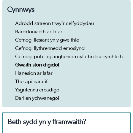
Cynnwys
Adrodd straeon trwy'r celfyddydau
Barddoniaeth ar lafar
Cefnogi llesiant yn y gweithle
Cefnogi llythrennedd emosiynol
Cefnogi pobl ag anghenion cyfathrebu cymhleth
Gwaith stori digidol
Hanesion ar lafar
Therapi naratif
Ysgrifennu creadigol
Darllen ychwanegol
Beth sydd yn y fframwaith?