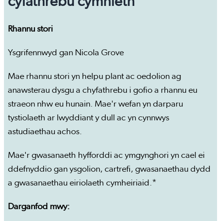
cyfathrebu cymhleth
Rhannu stori
Ysgrifennwyd gan Nicola Grove
Mae rhannu stori yn helpu plant ac oedolion ag
anawsterau dysgu a chyfathrebu i gofio a rhannu eu
straeon nhw eu hunain. Mae'r wefan yn darparu
tystiolaeth ar lwyddiant y dull ac yn cynnwys
astudiaethau achos.
Mae'r gwasanaeth hyfforddi ac ymgynghori yn cael ei
ddefnyddio gan ysgolion, cartrefi, gwasanaethau dydd
a gwasanaethau eiriolaeth cymheiriaid.*
Darganfod mwy: