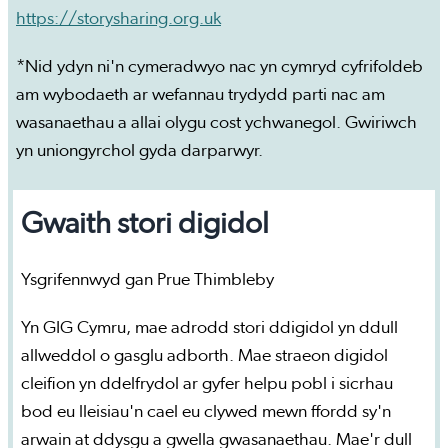
https://storysharing.org.uk
*Nid ydyn ni'n cymeradwyo nac yn cymryd cyfrifoldeb
am wybodaeth ar wefannau trydydd parti nac am
wasanaethau a allai olygu cost ychwanegol. Gwiriwch
yn uniongyrchol gyda darparwyr.
Gwaith stori digidol
Ysgrifennwyd gan Prue Thimbleby
Yn GIG Cymru, mae adrodd stori ddigidol yn ddull
allweddol o gasglu adborth. Mae straeon digidol
cleifion yn ddelfrydol ar gyfer helpu pobl i sicrhau
bod eu lleisiau'n cael eu clywed mewn ffordd sy'n
arwain at ddysgu a gwella gwasanaethau. Mae'r dull