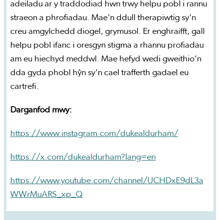
adeiladu ar y traddodiad hwn trwy helpu pobl i rannu
straeon a phrofiadau. Mae'n ddull therapiwtig sy'n
creu amgylchedd diogel, grymusol. Er enghraifft, gall
helpu pobl ifanc i oresgyn stigma a rhannu profiadau
am eu hiechyd meddwl. Mae hefyd wedi gweithio'n
dda gyda phobl hŷn sy'n cael trafferth gadael eu
cartrefi.
Darganfod mwy:
https://www.instagram.com/dukealdurham/
https://x.com/dukealdurham?lang=en
https://www.youtube.com/channel/UCHDxE9dL3a
WWrMuARS_xp_Q