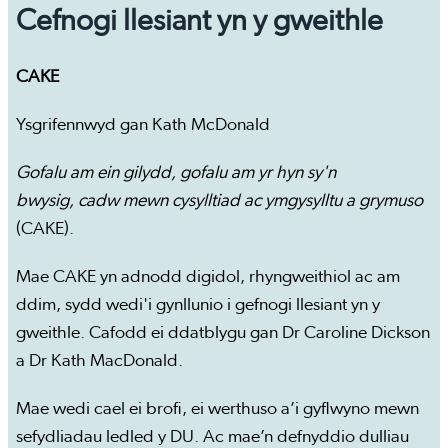
Cefnogi llesiant yn y gweithle
CAKE
Ysgrifennwyd gan Kath McDonald
Gofalu am ein gilydd, gofalu am yr hyn sy'n
bwysig, cadw mewn cysylltiad ac ymgysylltu a grymuso
(CAKE).
Mae CAKE yn adnodd digidol, rhyngweithiol ac am
ddim, sydd wedi'i gynllunio i gefnogi llesiant yn y
gweithle. Cafodd ei ddatblygu gan Dr Caroline Dickson
a Dr Kath MacDonald.
Mae wedi cael ei brofi, ei werthuso a’i gyflwyno mewn
sefydliadau ledled y DU. Ac mae’n defnyddio dulliau