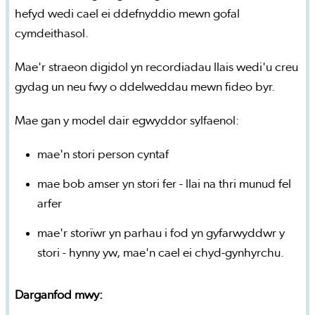
hefyd wedi cael ei ddefnyddio mewn gofal
cymdeithasol.
Mae'r straeon digidol yn recordiadau llais wedi'u creu
gydag un neu fwy o ddelweddau mewn fideo byr.
Mae gan y model dair egwyddor sylfaenol:
mae'n stori person cyntaf
mae bob amser yn stori fer - llai na thri munud fel
arfer
mae'r storïwr yn parhau i fod yn gyfarwyddwr y
stori - hynny yw, mae'n cael ei chyd-gynhyrchu.
Darganfod mwy: