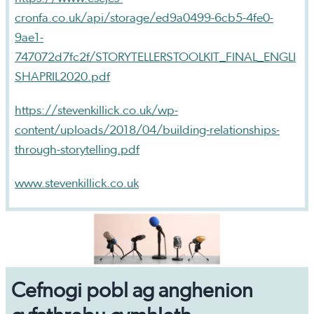
cronfa.co.uk/api/storage/ed9a0499-6cb5-4fe0-
9ae1-
747072d7fc2f/STORYTELLERSTOOLKIT_FINAL_ENGLI
SHAPRIL2020.pdf
https://stevenkillick.co.uk/wp-
content/uploads/2018/04/building-relationships-
through-storytelling.pdf
www.stevenkillick.co.uk
Cefnogi pobl ag anghenion