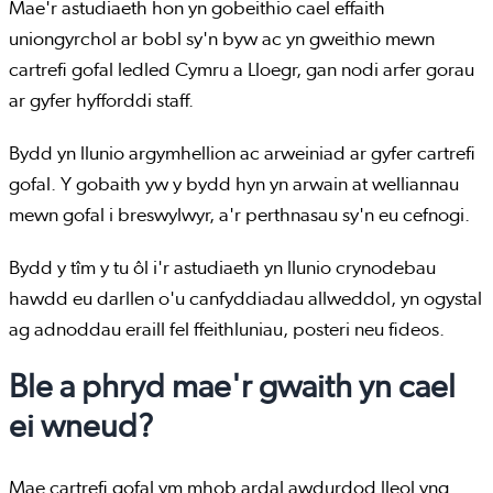
Mae'r astudiaeth hon yn gobeithio cael effaith
uniongyrchol ar bobl sy'n byw ac yn gweithio mewn
cartrefi gofal ledled Cymru a Lloegr, gan nodi arfer gorau
ar gyfer hyfforddi staff.
Bydd yn llunio argymhellion ac arweiniad ar gyfer cartrefi
gofal. Y gobaith yw y bydd hyn yn arwain at welliannau
mewn gofal i breswylwyr, a'r perthnasau sy'n eu cefnogi.
Bydd y tîm y tu ôl i'r astudiaeth yn llunio crynodebau
hawdd eu darllen o'u canfyddiadau allweddol, yn ogystal
ag adnoddau eraill fel ffeithluniau, posteri neu fideos.
Ble a phryd mae'r gwaith yn cael
ei wneud?
Mae cartrefi gofal ym mhob ardal awdurdod lleol yng