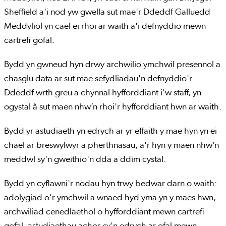
Sheffield a'i nod yw gwella sut mae'r Ddeddf Galluedd
Meddyliol yn cael ei rhoi ar waith a'i defnyddio mewn
cartrefi gofal.
Bydd yn gwneud hyn drwy archwilio ymchwil presennol a
chasglu data ar sut mae sefydliadau'n defnyddio'r
Ddeddf wrth greu a chynnal hyfforddiant i'w staff, yn
ogystal â sut maen nhw’n rhoi'r hyfforddiant hwn ar waith.
Bydd yr astudiaeth yn edrych ar yr effaith y mae hyn yn ei
chael ar breswylwyr a pherthnasau, a'r hyn y maen nhw’n
meddwl sy'n gweithio'n dda a ddim cystal.
Bydd yn cyflawni'r nodau hyn trwy bedwar darn o waith:
adolygiad o'r ymchwil a wnaed hyd yma yn y maes hwn,
archwiliad cenedlaethol o hyfforddiant mewn cartrefi