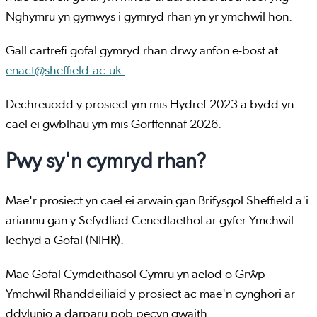
Nghymru yn gymwys i gymryd rhan yn yr ymchwil hon.
Gall cartrefi gofal gymryd rhan drwy anfon e-bost at
enact@sheffield.ac.uk.
Dechreuodd y prosiect ym mis Hydref 2023 a bydd yn
cael ei gwblhau ym mis Gorffennaf 2026.
Pwy sy'n cymryd rhan?
Mae'r prosiect yn cael ei arwain gan Brifysgol Sheffield a'i
ariannu gan y Sefydliad Cenedlaethol ar gyfer Ymchwil
Iechyd a Gofal (NIHR).
Mae Gofal Cymdeithasol Cymru yn aelod o Grŵp
Ymchwil Rhanddeiliaid y prosiect ac mae'n cynghori ar
ddylunio a darparu pob pecyn gwaith.