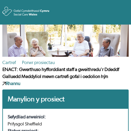
Toggle
Cartref
Porwr prosiectau
ENACT: Gwerthuso hyfforddiant staff a gweithredu'r Ddeddf
Galluedd Meddyliol mewn cartrefi gofal i oedolion hŷn
Rhannu
Manylion y prosiect
Sefydliad arweiniol:
Prifysgol Sheffield