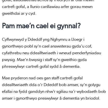
gofal, astudiaethau achos sy'n edrych ar ofal mewn
cartrefi gofal, a llunio canllawiau arfer gorau mewn
gweithdai ar y cyd.
Pam mae’n cael ei gynnal?
Cyflwynwyd y Ddeddf yng Nghymru a Lloegr i
gynorthwyo pobl sy'n cael anawsterau gyda'u cof,
cyfathrebu neu ddealltwriaeth i wneud penderfyniadau
pwysig. Mae'n bwysig i staff sy'n gweithio gyda
phreswylwyr cartrefi gofal sydd â dementia.
Mae pryderon nad oes gan staff cartrefi gofal
ddealltwriaeth dda o'r Ddeddf bob amser, sy'n golygu
efallai na fydd ganddyn nhw’r sgiliau na'r wybodaeth bob
amser i gynorthwyo preswylwyr â dementia yn briodol.