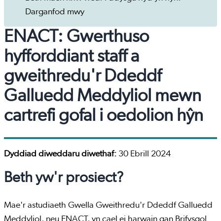
Darganfod mwy
ENACT: Gwerthuso
hyfforddiant staff a
gweithredu'r Ddeddf
Galluedd Meddyliol mewn
cartrefi gofal i oedolion hŷn
Dyddiad diweddaru diwethaf:
30 Ebrill 2024
Beth yw'r prosiect?
Mae'r astudiaeth Gwella Gweithredu'r Ddeddf Galluedd
Meddyliol, neu ENACT, yn cael ei harwain gan Brifysgol