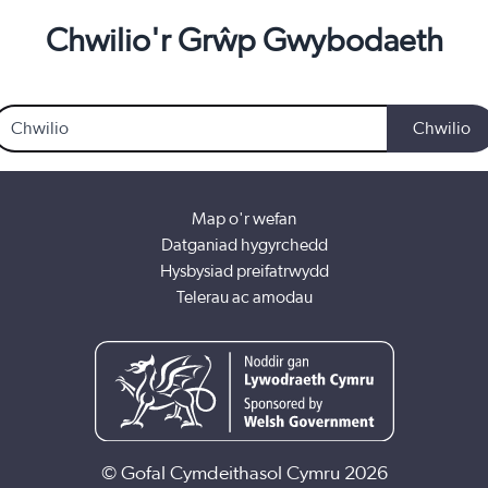
Chwilio'r Grŵp Gwybodaeth
hwilio
Chwilio
Map o'r wefan
Datganiad hygyrchedd
Hysbysiad preifatrwydd
Telerau ac amodau
© Gofal Cymdeithasol Cymru 2026