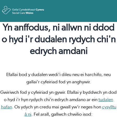
Toggle
Yn anffodus, ni allwn ni ddod
o hyd i'r dudalen rydych chi'n
edrych amdani
Efallai bod y dudalen wedi'i dileu neu ei harchifo, neu
gallai'r cyfeiriad fod yn anghywir.
Gwiriwch fod y cyfeiriad yn gywir. Efallai y byddwch yn dod
o hyd i'r hyn rydych chi'n edrych amdano ar ein
tudalen
hafan
. Os ydych yn credu mai gwall yw'r neges hon
cysylltu
â ni
. Fel arall, gallwch chwilio isod: