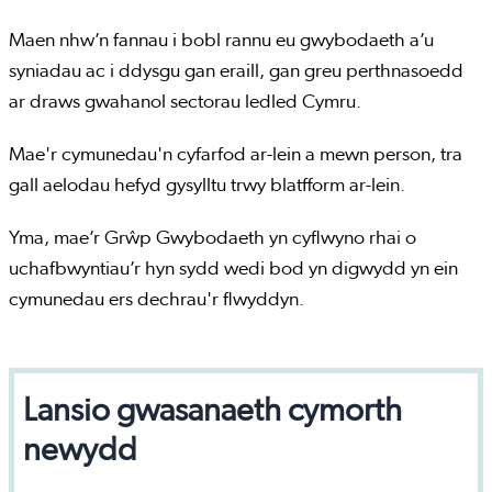
Maen nhw’n fannau i bobl rannu eu gwybodaeth a’u
syniadau ac i ddysgu gan eraill, gan greu perthnasoedd
ar draws gwahanol sectorau ledled Cymru.
Mae'r cymunedau'n cyfarfod ar-lein a mewn person, tra
gall aelodau hefyd gysylltu trwy blatfform ar-lein.
Yma, mae’r Grŵp Gwybodaeth yn cyflwyno rhai o
uchafbwyntiau’r hyn sydd wedi bod yn digwydd yn ein
cymunedau ers dechrau'r flwyddyn.
Lansio gwasanaeth cymorth
newydd