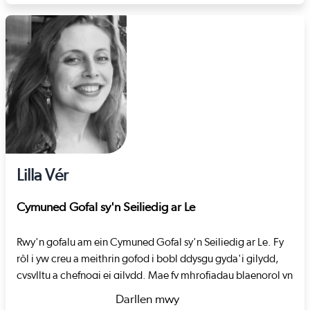
about Rhiannon Wright
yn gweithio’n therapiwtig gyda phlant, gan ganolbwyntio ar
bynciau camfanteisio rhywiol, ymddygiad rhywiol niweidiol
a thrawma datblygiadol. Ychydig cyn ymuno â Gofal
Cymdeithasol Cymru, roeddwn yn gweithio i fwrdd diogelu
rhanbarthol, yn cydlynu adolygiadau ymarfer oedolion a
phlant ac yn datblygu eu strategaeth sicrhau ansawdd.
Lilla Vér
Cymuned Gofal sy'n Seiliedig ar Le
Rwy'n gofalu am ein Cymuned Gofal sy'n Seiliedig ar Le. Fy
rôl i yw creu a meithrin gofod i bobl ddysgu gyda'i gilydd,
cysylltu a chefnogi ei gilydd. Mae fy mhrofiadau blaenorol yn
cynnwys datblygu llwybrau cymorth yn y systemau
Darllen mwy
cyfiawnder troseddol a chamddefnyddio sylweddau, a rheoli