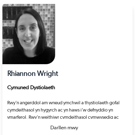
Rhiannon Wright
Cymuned Dystiolaeth
Rwy’n angerddol am wneud ymchwil a thystiolaeth gofal
cymdeithasol yn hygyrch ac yn haws i’w defnyddio yn
ymarferol. Rwy’n weithiwr cymdeithasol cymwysedig ac
mae gennyf gefndir mewn gwasanaethau plant awdurdodau
Darllen mwy
lleol. Treuliais hefyd flynyddoedd lawer yn y trydydd sector