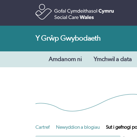
Y Grŵp Gwybodaeth
Amdanom ni
Ymchwil a data
Cartref
Newyddion a blogiau
Sut i gefnogi p