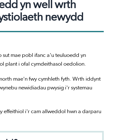
oedd yn well wrth
tystiolaeth newydd
o sut mae pobl ifanc a'u teuluoedd yn
 plant i ofal cymdeithasol oedolion.
ymorth mae'n fwy cymhleth fyth. Wrth iddynt
 wynebu newidiadau pwysig i'r systemau
 effeithiol i'r cam allweddol hwn a darparu