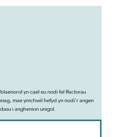
aenorol yn cael eu nodi fel ffactorau
ynnag, mae ymchwil hefyd yn nodi'r angen
dasu i anghenion unigol.