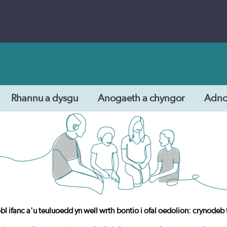
Rhannu a dysgu
Anogaeth a chyngor
Adn
obl ifanc a'u teuluoedd yn well wrth bontio i ofal oedolion: crynodeb