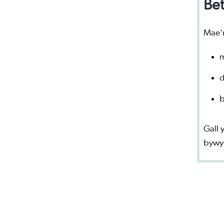
Bet
Mae'r
m
d
b
Gall 
bywy