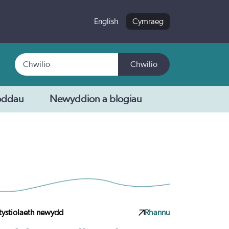
English
Cymraeg
Chwilio
Chwilio
oddau
Newyddion a blogiau
 tystiolaeth newydd
Rhannu