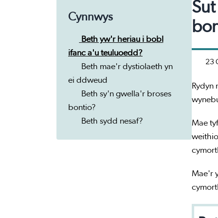
Sut
Cynnwys
bon
Beth yw'r heriau i bobl
ifanc a'u teuluoedd?
23 
Beth mae'r dystiolaeth yn
ei ddweud
Rydyn 
Beth sy'n gwella'r broses
wynebu
bontio?
Beth sydd nesaf?
Mae tyf
weithi
cymort
Mae'r y
cymorth