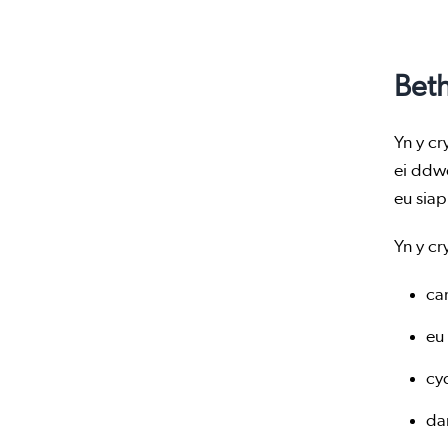
Beth
Yn y c
ei ddwe
eu siap
Yn y cr
ca
eu
cy
da