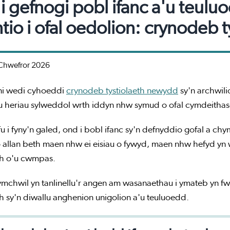
 i gefnogi pobl ifanc a'u teulu
tio i ofal oedolion: crynodeb 
Chwefror 2026
ni wedi cyhoeddi
crynodeb tystiolaeth newydd
sy'n archwili
 heriau sylweddol wrth iddyn nhw symud o ofal cymdeithasol
u i fyny'n galed, ond i bobl ifanc sy'n defnyddio gofal a ch
o allan beth maen nhw ei eisiau o fywyd, maen nhw hefyd yn
h o'u cwmpas.
mchwil yn tanlinellu'r angen am wasanaethau i ymateb yn fwy
 sy'n diwallu anghenion unigolion a'u teuluoedd.