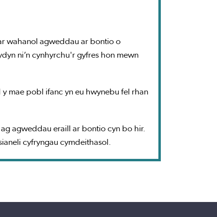
 ar wahanol agweddau ar bontio o
ydyn ni’n cynhyrchu'r gyfres hon mewn
 mae pobl ifanc yn eu hwynebu fel rhan
g agweddau eraill ar bontio cyn bo hir.
ianeli cyfryngau cymdeithasol.