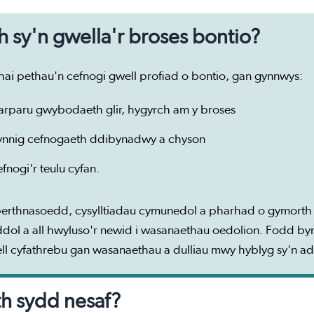
h sy'n gwella'r broses bontio?
hai pethau'n cefnogi gwell profiad o bontio, gan gynnwys:
arparu gwybodaeth glir, hygyrch am y broses
ynnig cefnogaeth ddibynadwy a chyson
efnogi'r teulu cyfan.
erthnasoedd, cysylltiadau cymunedol a pharhad o gymorth bl
ddol a all hwyluso'r newid i wasanaethau oedolion. Fodd b
ll cyfathrebu gan wasanaethau a dulliau mwy hyblyg sy'n ad
h sydd nesaf?