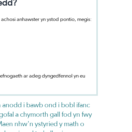
oedd?
 achosi anhawster yn ystod pontio, megis:
 gefnogaeth ar adeg dyngedfennol yn eu
'n anodd i bawb ond i bobl ifanc
gofal a chymorth gall fod yn fwy
Maen nhw'n ystyried y math o