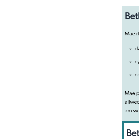
Bet
Mae r
d
c
c
Mae p
allwe
am we
Bet