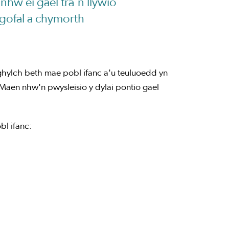
nhw ei gael tra'n llywio
gofal a chymorth
ghylch beth mae pobl ifanc a'u teuluoedd yn
Maen nhw'n pwysleisio y dylai pontio gael
bl ifanc: