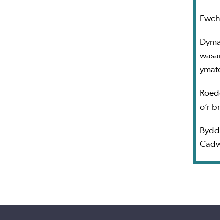
Ewch
Dyma'
wasan
ymate
Roedd
o’r b
Byddw
Cadwc