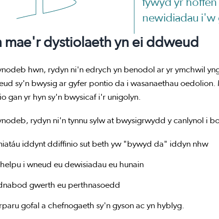
fywyd yr hoffen 
newidiadau i'w 
 mae'r dystiolaeth yn ei ddweud
rynodeb hwn, rydyn ni'n edrych yn benodol ar yr ymchwil yn
ud sy'n bwysig ar gyfer pontio da i wasanaethau oedolion. 
io gan yr hyn sy'n bwysicaf i'r unigolyn.
ynodeb, rydyn ni'n tynnu sylw at bwysigrwydd y canlynol i bo
niatáu iddynt ddiffinio sut beth yw "bywyd da" iddyn nhw
 helpu i wneud eu dewisiadau eu hunain
dnabod gwerth eu perthnasoedd
rparu gofal a chefnogaeth sy'n gyson ac yn hyblyg.