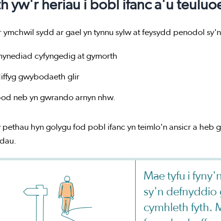
h yw'r heriau i bobl ifanc a'u teulu
 ymchwil sydd ar gael yn tynnu sylw at feysydd penodol sy'n
ynediad cyfyngedig at gymorth
iffyg gwybodaeth glir
od neb yn gwrando arnyn nhw.
y pethau hyn golygu fod pobl ifanc yn teimlo'n ansicr a heb
dau.
Mae tyfu i fyny
sy'n defnyddio 
cymhleth fyth. 