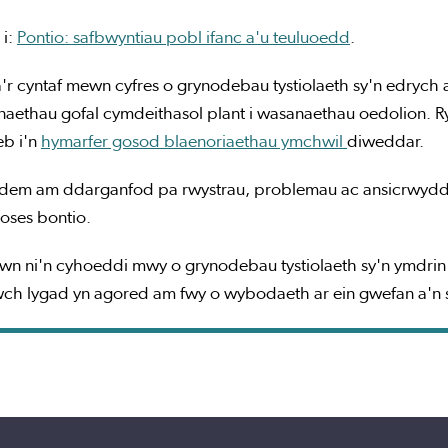
 i:
Pontio: safbwyntiau pobl ifanc a'u teuluoedd
.
r cyntaf mewn cyfres o grynodebau tystiolaeth sy'n edrych
aethau gofal cymdeithasol plant i wasanaethau oedolion. R
b i'n
hymarfer gosod blaenoriaethau ymchwil
diweddar.
em am ddarganfod pa rwystrau, problemau ac ansicrwydd y
roses bontio.
n ni'n cyhoeddi mwy o grynodebau tystiolaeth sy'n ymdrin a
h lygad yn agored am fwy o wybodaeth ar ein gwefan a'n s