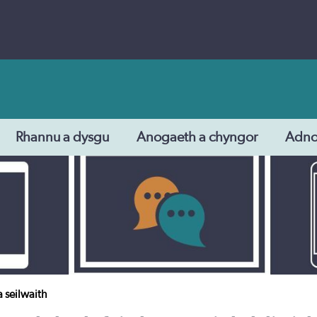
Rhannu a dysgu
Anogaeth a chyngor
Adn
a seilwaith