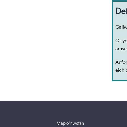
Def
Gallw
Os yd
amse
Anfon
eich 
Map o'r wefan