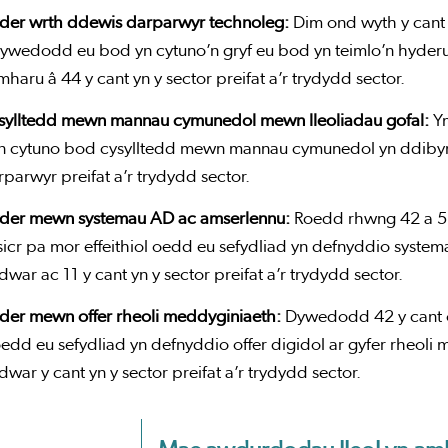
der wrth ddewis darparwyr technoleg:
Dim ond wyth y cant
ywedodd eu bod yn cytuno’n gryf eu bod yn teimlo’n hyderu
haru â 44 y cant yn y sector preifat a’r trydydd sector.
sylltedd mewn mannau cymunedol mewn lleoliadau gofal:
Ym
’n cytuno bod cysylltedd mewn mannau cymunedol yn ddibyn
rparwyr preifat a’r trydydd sector.
der mewn systemau AD ac amserlennu:
Roedd rhwng 42 a 58
sicr pa mor effeithiol oedd eu sefydliad yn defnyddio syst
war ac 11 y cant yn y sector preifat a’r trydydd sector.
der mewn offer rheoli meddyginiaeth:
Dywedodd 42 y cant o
oedd eu sefydliad yn defnyddio offer digidol ar gyfer rheoli
war y cant yn y sector preifat a’r trydydd sector.