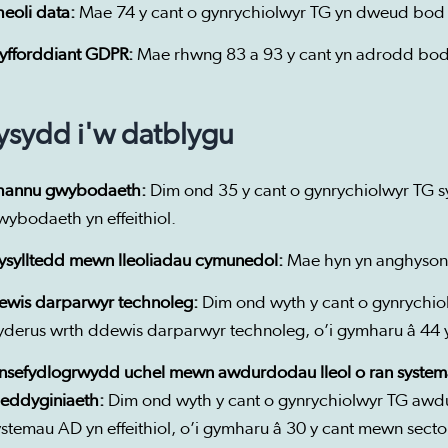
heoli data:
Mae 74 y cant o gynrychiolwyr TG yn dweud bod 
yfforddiant GDPR:
Mae rhwng 83 a 93 y cant yn adrodd bod 
sydd i'w datblygu
hannu gwybodaeth:
Dim ond 35 y cant o gynrychiolwyr TG s
wybodaeth yn effeithiol.
ysylltedd mewn lleoliadau cymunedol:
Mae hyn yn anghyson
ewis darparwyr technoleg:
Dim ond wyth y cant o gynrychiol
yderus wrth ddewis darparwyr technoleg, o’i gymharu â 44 y
nsefydlogrwydd uchel mewn awdurdodau lleol o ran systemau
eddyginiaeth:
Dim ond wyth y cant o gynrychiolwyr TG awdu
ystemau AD yn effeithiol, o’i gymharu â 30 y cant mewn sector