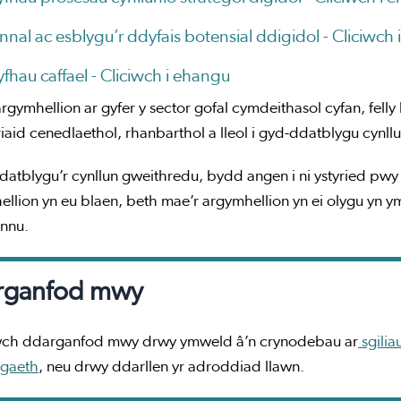
nnal ac esblygu’r ddyfais botensial ddigidol -
Cliciwch 
yfhau caffael -
Cliciwch i ehangu
rgymhellion ar gyfer y sector gofal cymdeithasol cyfan, felly
iaid cenedlaethol, rhanbarthol a lleol i gyd-ddatblygu cynll
atblygu’r cynllun gweithredu, bydd angen i ni ystyried pwy sy
llion yn eu blaen, beth mae’r argymhellion yn ei olygu yn 
annu.
rganfod mwy
wch ddarganfod mwy drwy ymweld â’n crynodebau ar
sgilia
egaeth
, neu drwy ddarllen yr adroddiad llawn.