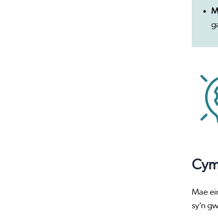
M
g
Cym
Mae ei
sy’n gw