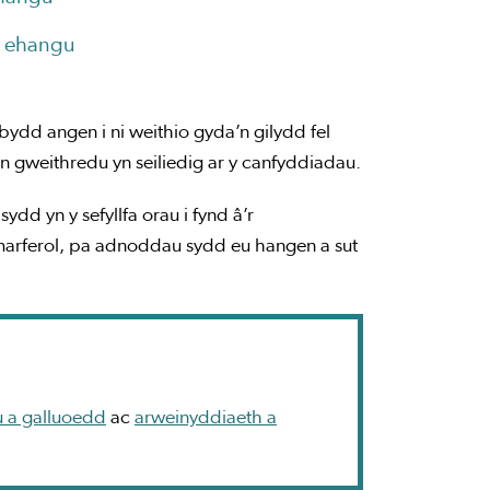
i ehangu
 bydd angen i ni weithio gyda’n gilydd fel
un gweithredu yn seiliedig ar y canfyddiadau.
dd yn y sefyllfa orau i fynd â’r
ymarferol, pa adnoddau sydd eu hangen a sut
u a galluoedd
ac
arweinyddiaeth a