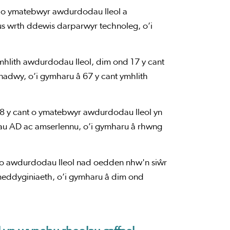
 o ymatebwyr awdurdodau lleol a
s wrth ddewis darparwyr technoleg, o’i
hlith awdurdodau lleol, dim ond 17 y cant
adwy, o’i gymharu â 67 y cant ymhlith
 y cant o ymatebwyr awdurdodau lleol yn
emau AD ac amserlennu, o’i gymharu â rhwng
 awdurdodau lleol nad oedden nhw'n siŵr
 meddyginiaeth, o’i gymharu â dim ond