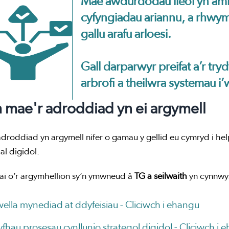
Mae awdurdodau lleol yn aml 
cyfyngiadau ariannu, a rhwym
gallu arafu arloesi.
Gall darparwyr preifat a’r tr
arbrofi a theilwra systemau 
 mae'r adroddiad yn ei argymell
droddiad yn argymell nifer o gamau y gellid eu cymryd i hel
al digidol.
ai o’r argymhellion sy’n ymwneud â
TG a seilwaith
yn cynnwy
ella mynediad at ddyfeisiau -
Cliciwch i ehangu
yfhau prosesau cynllunio strategol digidol -
Cliciwch i 