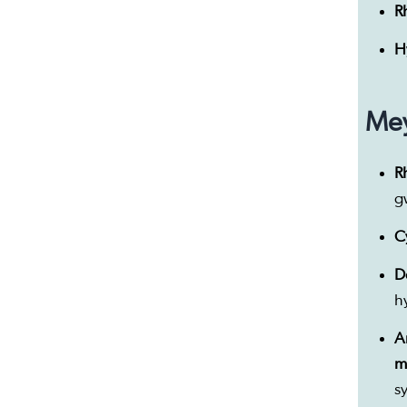
R
H
Mey
R
g
C
D
h
A
m
s