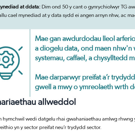
ynediad at ddata:
Dim ond 50 y cant o gynrychiolwyr TG aw
allu cael mynediad at y data sydd ei angen arnyn nhw, ac mae
Mae gan awdurdodau lleol arferi
a diogelu data, ond maen nhw'n
systemau, caffael, a chysylltedd m
Mae darparwyr preifat a’r trydyd
gwell a mwy o ymreolaeth wrth d
ariaethau allweddol
n hymchwil wedi datgelu rhai gwahaniaethau amlwg rhwng ym
eithio yn y sector preifat neu’r trydydd sector.