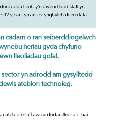
durdodau lleol sy’n dweud bod staff yn
 42 y cant yn ansicr ynghylch dileu data.
on cadarn o ran seiberddiogelwch
 wynebu heriau gyda chyfuno
ewn lleoliadau gofal.
d sector yn adrodd am gysylltedd
dewis atebion technoleg.
atebion staff awdurdodau lleol a’r rhai