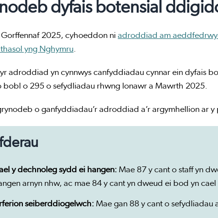
nodeb dyfais botensial ddigido
 Gorffennaf 2025, cyhoeddon ni
adroddiad am aeddfedrwydd
thasol yng Nghymru
.
r adroddiad yn cynnwys canfyddiadau cynnar ein dyfais bote
o bobl o 295 o sefydliadau rhwng Ionawr a Mawrth 2025.
rynodeb o ganfyddiadau’r adroddiad a’r argymhellion ar 
fderau
ael y dechnoleg sydd ei hangen:
Mae 87 y cant o staff yn 
angen arnyn nhw, ac mae 84 y cant yn dweud ei bod yn cael 
rferion seiberddiogelwch:
Mae gan 88 y cant o sefydliadau 