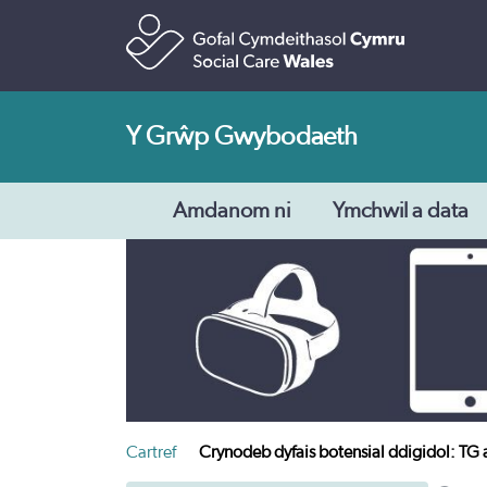
Y Grŵp Gwybodaeth
Amdanom ni
Ymchwil a data
Cartref
Crynodeb dyfais botensial ddigidol: TG 