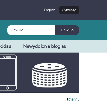
English
Cymraeg
Chwilio
Chwilio
oddau
Newyddion a blogiau
Rhannu