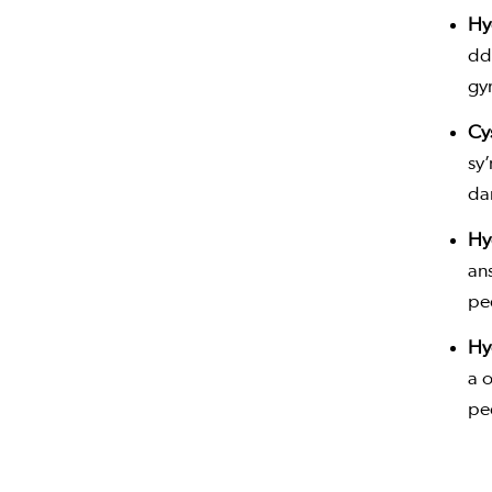
Hy
dd
gym
Cy
sy
da
Hy
an
ped
Hy
a 
ped