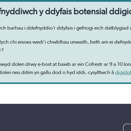
nyddiwch y ddyfais botensial ddigi
ch barhau i ddefnyddio’r ddyfais i gefnogi eich datblygiad 
ych chi eisoes wedi’i chwblhau unwaith, beth am ei defnyddi
r?
wyd dolen drwy e-bost at bawb ar ein Cofrestr ar 9 a 10 I
dolen neu ddim yn gallu dod o hyd iddi, cysylltwch â
digido