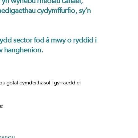
yn wynebu rheolau caffael,
edigaethau cydymffurfio, sy’n
ydydd sector fod â mwy o ryddid i
i’w hanghenion.
pu gofal cymdeithasol i gyrraedd ei
s:
ehangu