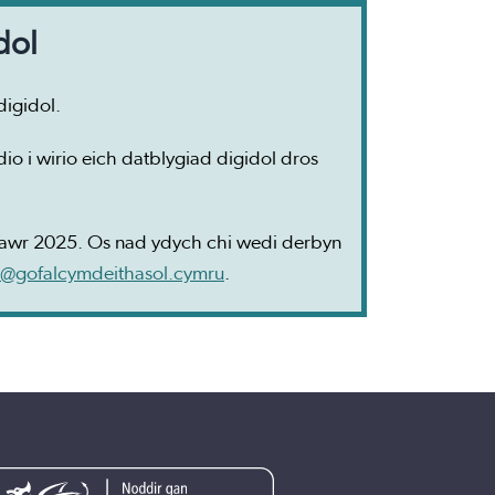
dol
digidol.
o i wirio eich datblygiad digidol dros
onawr 2025. Os nad ydych chi wedi derbyn
l@gofalcymdeithasol.cymru
.