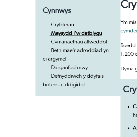
Cry
Cynnwys
Ym mis
Cryfderau
cymdei
Meysydd i'w datblygu
Cymariaethau allweddol
Roedd y
Beth mae'r adroddiad yn
1,200 
ei argymell
Darganfod mwy
Dyma g
Defnyddiwch y ddyfais
botensial ddigidol
Cry
C
h
A