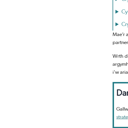
Cy
Cr
Mae’r a
partner
Wrth dd
argymhe
i'w ari
Da
Gall
strat