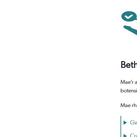
Beth
Mae’r a
botensi
Mae rh
Gw
Cr