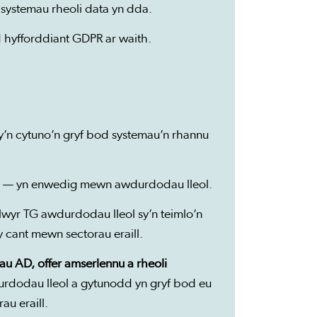
systemau rheoli data yn dda.
hyfforddiant GDPR ar waith.
y’n cytuno’n gryf bod systemau’n rhannu
 — yn enwedig mewn awdurdodau lleol.
wyr TG awdurdodau lleol sy’n teimlo’n
 cant mewn sectorau eraill.
 AD, offer amserlennu a rheoli
rdodau lleol a gytunodd yn gryf bod eu
au eraill.