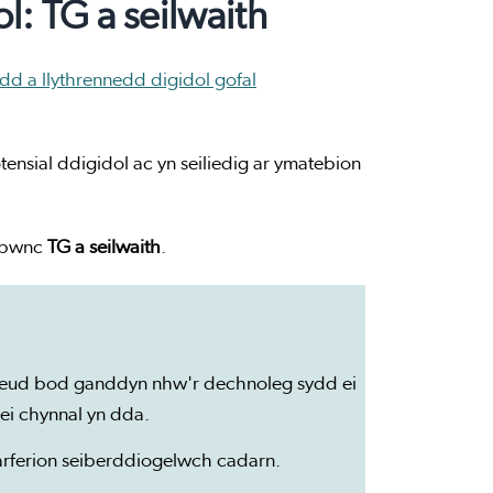
l: TG a seilwaith
 a llythrennedd digidol gofal
nsial ddigidol ac yn seiliedig ar ymatebion
y pwnc
TG a seilwaith
.
dweud bod ganddyn nhw'r dechnoleg sydd ei
ei chynnal yn dda.
arferion seiberddiogelwch cadarn.