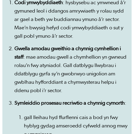
Codi ymwybyddiaeth
: hysbysebu ac ymwneud â’r
gymuned leol i ddangos amrywiaeth y rolau sydd
ar gael a beth yw buddiannau ymuno â’r sector.
Mae’n bwysig hefyd codi ymwybyddiaeth o sut y
gall pobl ymuno â’r sector.
Gwella amodau gweithio a chynnig cymhellion i
staff
: mae amodau gwell a chymhellion yn gwneud
rolau’n fwy atyniadol. Gall datblygu llwybrau i
ddatblygu gyrfa sy’n gwobrwyo unigolion am
gwblhau hyfforddiant a chymwysterau helpu i
ddenu pobl i’r sector.
Symleiddio prosesau recriwtio a chynnig cymorth
:
gall lleihau hyd ffurflenni cais a bod yn fwy
hyblyg gydag amseroedd cyfweld annog mwy