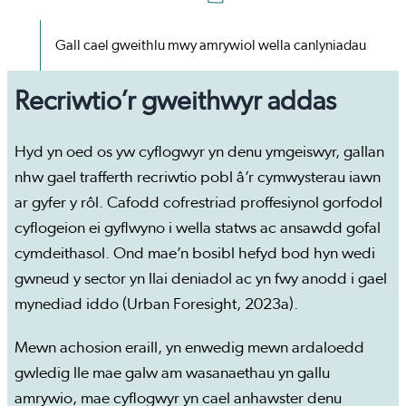
Gall cael gweithlu mwy amrywiol wella canlyniadau
Recriwtio’r gweithwyr addas
Hyd yn oed os yw cyflogwyr yn denu ymgeiswyr, gallan
nhw gael trafferth recriwtio pobl â’r cymwysterau iawn
ar gyfer y rôl. Cafodd cofrestriad proffesiynol gorfodol
cyflogeion ei gyflwyno i wella statws ac ansawdd gofal
cymdeithasol. Ond mae’n bosibl hefyd bod hyn wedi
gwneud y sector yn llai deniadol ac yn fwy anodd i gael
mynediad iddo (Urban Foresight, 2023a).
Mewn achosion eraill, yn enwedig mewn ardaloedd
gwledig lle mae galw am wasanaethau yn gallu
amrywio, mae cyflogwyr yn cael anhawster denu