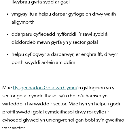
llwybrau gyrfa sydd ar gael
ymgysylltu a helpu darpar gyflogeion drwy waith
allgymorth
ddarparu cyfleoedd hyfforddi i’r sawl sydd â
diddordeb mewn gyrfa yn y sector gofal
helpu cyflogwyr a darparwyr, er enghraifft, drwy’r
porth swyddi ar-lein am ddim.
Mae
Llysgenhadon Gofalwn Cymru
’n gyflogeion yn y
sector gofal cymdeithasol sy’n rhoi o’u hamser yn
wirfoddol i hyrwyddo’r sector. Mae hyn yn helpu i godi
proffil swyddi gofal cymdeithasol drwy roi cyfle i’r
cyhoedd glywed yn uniongyrchol gan bobl sy’n gweithio
yn y sector.