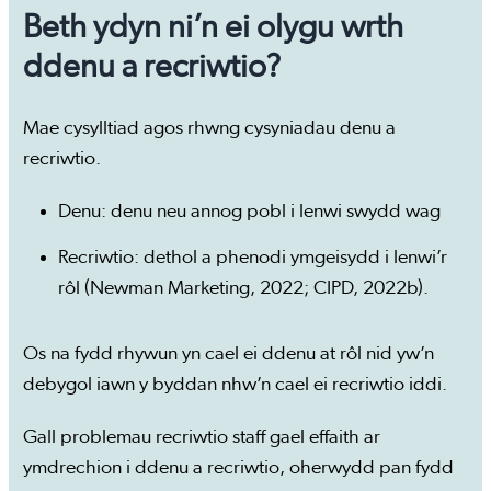
Beth ydyn ni’n ei olygu wrth
ddenu a recriwtio?
Mae cysylltiad agos rhwng cysyniadau denu a
recriwtio.
Denu: denu neu annog pobl i lenwi swydd wag
Recriwtio: dethol a phenodi ymgeisydd i lenwi’r
rôl (Newman Marketing, 2022; CIPD, 2022b).
Os na fydd rhywun yn cael ei ddenu at rôl nid yw’n
debygol iawn y byddan nhw’n cael ei recriwtio iddi.
Gall problemau recriwtio staff gael effaith ar
ymdrechion i ddenu a recriwtio, oherwydd pan fydd