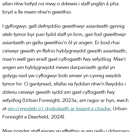
allan nhw hefyd roi mwy o ddewis i staff ynglŷn â pha
bryd a lle maen nhw’n gweithio.
I gyflogwyr, gall defnyddio gweithwyr asiantaeth gynnig
ateb tymor byr pan fydd staff yn brin, gan fod gweithwyr
asiantaeth yn gallu gweithio’n ôl yr angen. Er bod rhai
ceiswyr gwaith yn ffafrio hyblygrwydd gwaith asiantaeth;
mae’n well gan eraill gael cyflogaeth fwy sefydlog. Mae’r
angen am hyblygrwydd mewn darpariaeth gofal yn
golygu nad yw cyflogwyr bob amser yn cynnig swyddi
tymor hir. O ganlyniad, efallai na fyddan nhw’n llwyddo i
ddenu ceiswyr gwaith sydd am gael cyflogaeth fwy
sefydlog (Urban Foresight, 2023a; am ragor ar hyn, ewch
at
ein crynodeb o’r dystiolaeth ar lesiant a chadw
; Urban
Foresight a Deerfield, 2024).
Mae prinder staff eisoes yn effeithio ar ein gallu i ddarparu