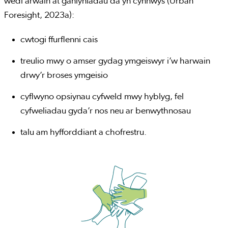
wedi arwain at ganlyniadau da yn cynnwys (Urban
Foresight, 2023a):
cwtogi ffurflenni cais
treulio mwy o amser gydag ymgeiswyr i’w harwain
drwy’r broses ymgeisio
cyflwyno opsiynau cyfweld mwy hyblyg, fel
cyfweliadau gyda’r nos neu ar benwythnosau
talu am hyfforddiant a chofrestru.