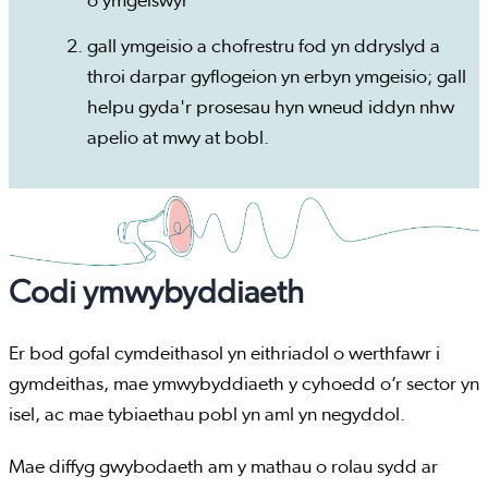
o ymgeiswyr
gall ymgeisio a chofrestru fod yn ddryslyd a
throi darpar gyflogeion yn erbyn ymgeisio; gall
helpu gyda'r prosesau hyn wneud iddyn nhw
apelio at mwy at bobl.
Codi ymwybyddiaeth
Er bod gofal cymdeithasol yn eithriadol o werthfawr i
gymdeithas, mae ymwybyddiaeth y cyhoedd o’r sector yn
isel, ac mae tybiaethau pobl yn aml yn negyddol.
Mae diffyg gwybodaeth am y mathau o rolau sydd ar