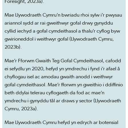
Foresight, 2023a).
Mae Llywodraeth Cymru’n bwriadu rhoi sylw i’r pwysau
ariannol sydd ar rai gweithwyr gofal drwy gynyddu
cyllid iechyd a gofal cymdeithasol a thalu’r cyflog byw
gwirioneddol i weithwyr gofal (Llywodraeth Cymru,
2023b).
Mae’r Fforwm Gwaith Teg Gofal Cymdeithasol, cafodd
ei sefydlu yn 2020, hefyd yn ymdrechu i fynd i’r afael â
chyflogau isel ac amodau gwaith anodd i weithwyr
gofal cymdeithasol. Mae’r fforwm yn gweithio i ddiffinio
beth ddylai telerau cyflogaeth da fod ac mae’n
ymdrechu i gynyddu tâl ar draws y sector (Llywodraeth
Cymru, 2023a).
Mae Llywodraeth Cymru hefyd yn edrych ar botensial