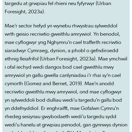
targedu at grwpiau fel rhieni neu fyfyrwyr (Urban
Foresight, 2023a).
Mae’r sector hefyd yn wynebu rhwystrau sylweddol
wrth geisio recriwtio gweithlu amrywiol. Yn benodol,
mae cyflogwyr yng Nghymru’n cael trafferth recriwtio
siaradwyr Cymraeg, dynion, a phobl o gefndiroedd
ethnig lleiafrifol (Urban Foresight, 2023a). Mae ymchwil
i ofal iechyd wedi dangos bod cael gweithlu mwy
amrywiol yn gallu gwella canlyniadau i’r rhai sy’n cael
cymorth (Gomez and Bernet, 2019). Mae’n anodd
recriwtio gweithlu mwy amrywiol, ond mae cyflogwyr
yn sylweddoli bod dulliau wedi’u targedu’n gallu bod
yn ddefnyddiol. Er enghraifft, mae Gofalwn Cymru’n
rhedeg sesiynau gwybodaeth wedi’u targedu sydd
wedi’u hanelu at grwpiau penodol, gan gynnwys dynion