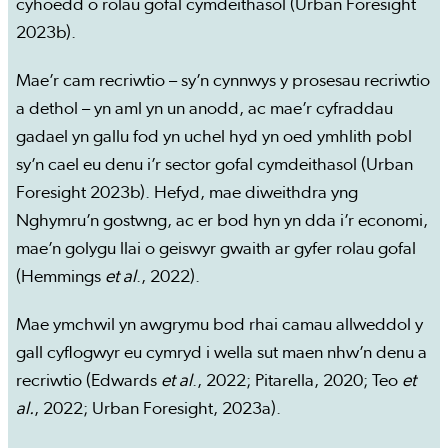
cyhoedd o rolau gofal cymdeithasol (Urban Foresight
2023b).
Mae’r cam recriwtio – sy’n cynnwys y prosesau recriwtio
a dethol – yn aml yn un anodd, ac mae’r cyfraddau
gadael yn gallu fod yn uchel hyd yn oed ymhlith pobl
sy’n cael eu denu i’r sector gofal cymdeithasol (Urban
Foresight 2023b). Hefyd, mae diweithdra yng
Nghymru’n gostwng, ac er bod hyn yn dda i’r economi,
mae’n golygu llai o geiswyr gwaith ar gyfer rolau gofal
(Hemmings
et al
., 2022).
Mae ymchwil yn awgrymu bod rhai camau allweddol y
gall cyflogwyr eu cymryd i wella sut maen nhw’n denu a
recriwtio (Edwards
et al
., 2022; Pitarella, 2020; Teo
et
al.
, 2022; Urban Foresight, 2023a).