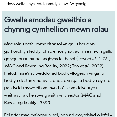
drwy wella’r hyn sydd ganddyn nhw i’w gynnig
Gwella amodau gweithio a
chynnig cymhellion mewn rolau
Mae rolau gofal cymdeithasol yn gallu herio yn
gorfforol, yn feddyliol ac emosiynol, ac mae nhw’n gallu
golygu oriau hir ac anghymdeithasol (Devi
et al.
, 2021;
MAC and Revealing Reality, 2022; Teo
et al
., 2022).
Hefyd, mae’r sylweddoliad bod cyflogeion yn gallu
bod yn destun ymchwiliadau ac yn gallu bod yn gyfrifol
pan fydd rhywbeth yn mynd o’i le yn ddychryn i
weithwyr a cheiswyr gwaith yn y sector (MAC and
Revealing Reality, 2022).
Fel arfer mae cyflogau’n isel, heb adlewyrchiad o lefel y