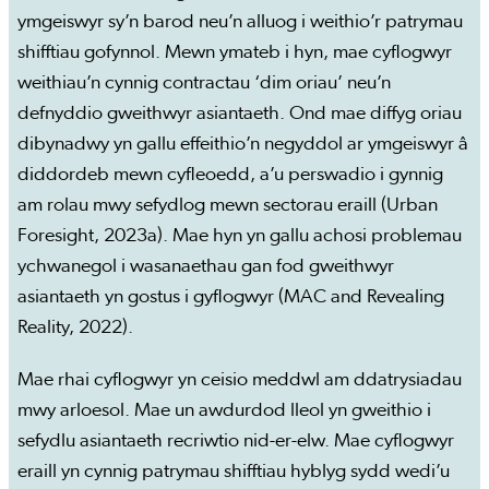
ymgeiswyr sy’n barod neu’n alluog i weithio’r patrymau
shifftiau gofynnol. Mewn ymateb i hyn, mae cyflogwyr
weithiau’n cynnig contractau ‘dim oriau’ neu’n
defnyddio gweithwyr asiantaeth. Ond mae diffyg oriau
dibynadwy yn gallu effeithio’n negyddol ar ymgeiswyr â
diddordeb mewn cyfleoedd, a’u perswadio i gynnig
am rolau mwy sefydlog mewn sectorau eraill (Urban
Foresight, 2023a). Mae hyn yn gallu achosi problemau
ychwanegol i wasanaethau gan fod gweithwyr
asiantaeth yn gostus i gyflogwyr (MAC and Revealing
Reality, 2022).
Mae rhai cyflogwyr yn ceisio meddwl am ddatrysiadau
mwy arloesol. Mae un awdurdod lleol yn gweithio i
sefydlu asiantaeth recriwtio nid-er-elw. Mae cyflogwyr
eraill yn cynnig patrymau shifftiau hyblyg sydd wedi’u