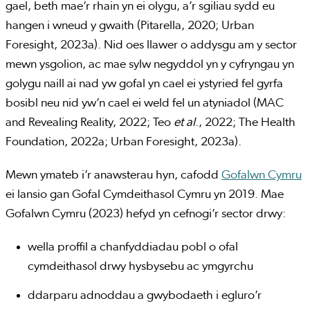
gael, beth mae’r rhain yn ei olygu, a’r sgiliau sydd eu
hangen i wneud y gwaith (Pitarella, 2020; Urban
Foresight, 2023a). Nid oes llawer o addysgu am y sector
mewn ysgolion, ac mae sylw negyddol yn y cyfryngau yn
golygu naill ai nad yw gofal yn cael ei ystyried fel gyrfa
bosibl neu nid yw’n cael ei weld fel un atyniadol (MAC
and Revealing Reality, 2022; Teo
et al
., 2022; The Health
Foundation, 2022a; Urban Foresight, 2023a).
Mewn ymateb i’r anawsterau hyn, cafodd
Gofalwn Cymru
ei lansio gan Gofal Cymdeithasol Cymru yn 2019. Mae
Gofalwn Cymru (2023) hefyd yn cefnogi’r sector drwy:
wella proffil a chanfyddiadau pobl o ofal
cymdeithasol drwy hysbysebu ac ymgyrchu
ddarparu adnoddau a gwybodaeth i egluro’r