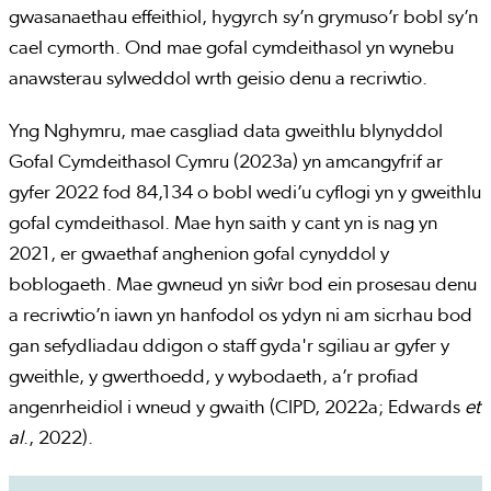
gwasanaethau effeithiol, hygyrch sy’n grymuso’r bobl sy’n
cael cymorth. Ond mae gofal cymdeithasol yn wynebu
anawsterau sylweddol wrth geisio denu a recriwtio.
Yng Nghymru, mae casgliad data gweithlu blynyddol
Gofal Cymdeithasol Cymru (2023a) yn amcangyfrif ar
gyfer 2022 fod 84,134 o bobl wedi’u cyflogi yn y gweithlu
gofal cymdeithasol. Mae hyn saith y cant yn is nag yn
2021, er gwaethaf anghenion gofal cynyddol y
boblogaeth. Mae gwneud yn siŵr bod ein prosesau denu
a recriwtio’n iawn yn hanfodol os ydyn ni am sicrhau bod
gan sefydliadau ddigon o staff gyda'r sgiliau ar gyfer y
gweithle, y gwerthoedd, y wybodaeth, a’r profiad
angenrheidiol i wneud y gwaith (CIPD, 2022a; Edwards
et
al
., 2022).