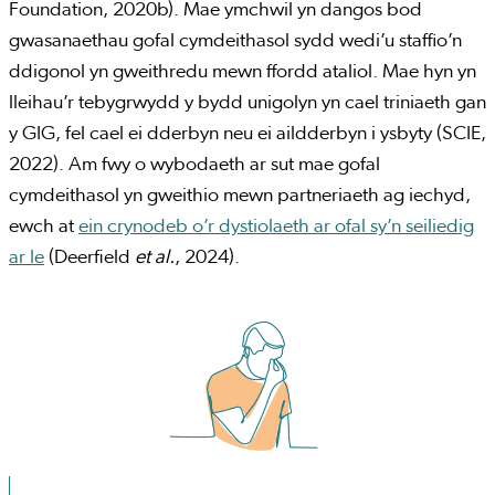
Foundation, 2020b). Mae ymchwil yn dangos bod
gwasanaethau gofal cymdeithasol sydd wedi’u staffio’n
ddigonol yn gweithredu mewn ffordd ataliol. Mae hyn yn
lleihau’r tebygrwydd y bydd unigolyn yn cael triniaeth gan
y GIG, fel cael ei dderbyn neu ei aildderbyn i ysbyty (SCIE,
2022). Am fwy o wybodaeth ar sut mae gofal
cymdeithasol yn gweithio mewn partneriaeth ag iechyd,
ewch at
ein crynodeb o’r dystiolaeth ar ofal sy’n seiliedig
ar le
(Deerfield
et al.
, 2024).