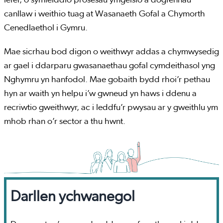
lefel, o symleiddio prosesau ymgeisio a dogfennau
canllaw i weithio tuag at Wasanaeth Gofal a Chymorth
Cenedlaethol i Gymru.
Mae sicrhau bod digon o weithwyr addas a chymwysedig
ar gael i ddarparu gwasanaethau gofal cymdeithasol yng
Nghymru yn hanfodol. Mae gobaith bydd rhoi’r pethau
hyn ar waith yn helpu i’w gwneud yn haws i ddenu a
recriwtio gweithwyr, ac i leddfu’r pwysau ar y gweithlu ym
mhob rhan o’r sector a thu hwnt.
Darllen ychwanegol