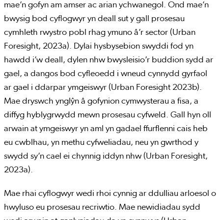
mae’n gofyn am amser ac arian ychwanegol. Ond mae’n
bwysig bod cyflogwyr yn deall sut y gall prosesau
cymhleth rwystro pobl rhag ymuno â’r sector (Urban
Foresight, 2023a). Dylai hysbysebion swyddi fod yn
hawdd i’w deall, dylen nhw bwysleisio’r buddion sydd ar
gael, a dangos bod cyfleoedd i wneud cynnydd gyrfaol
ar gael i ddarpar ymgeiswyr (Urban Foresight 2023b).
Mae dryswch ynglŷn â gofynion cymwysterau a fisa, a
diffyg hyblygrwydd mewn prosesau cyfweld. Gall hyn oll
arwain at ymgeiswyr yn aml yn gadael ffurflenni cais heb
eu cwblhau, yn methu cyfweliadau, neu yn gwrthod y
swydd sy’n cael ei chynnig iddyn nhw (Urban Foresight,
2023a).
Mae rhai cyflogwyr wedi rhoi cynnig ar ddulliau arloesol o
hwyluso eu prosesau recriwtio. Mae newidiadau sydd