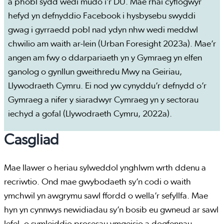
a phobl sydd wedi mudo i’r DU. Mae rhai cyflogwyr
hefyd yn defnyddio Facebook i hysbysebu swyddi
gwag i gyrraedd pobl nad ydyn nhw wedi meddwl
chwilio am waith ar-lein (Urban Foresight 2023a). Mae’r
angen am fwy o ddarpariaeth yn y Gymraeg yn elfen
ganolog o gynllun gweithredu Mwy na Geiriau,
Llywodraeth Cymru. Ei nod yw cynyddu’r defnydd o’r
Gymraeg a nifer y siaradwyr Cymraeg yn y sectorau
iechyd a gofal (Llywodraeth Cymru, 2022a).
Casgliad
Mae llawer o heriau sylweddol ynghlwm wrth ddenu a
recriwtio. Ond mae gwybodaeth sy’n codi o waith
ymchwil yn awgrymu sawl ffordd o wella’r sefyllfa. Mae
hyn yn cynnwys newidiadau sy’n bosib eu gwneud ar sawl