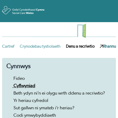
Toggle
Cartref
Crynodebau tystiolaeth
Denu a recriwtio
Rhannu
Cynnwys
Fideo
Cyflwyniad
Beth ydyn ni’n ei olygu wrth ddenu a recriwtio?
Yr heriau cyfredol
Sut gallwn ni ymateb i’r heriau?
Codi ymwybyddiaeth