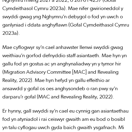
Nghymru rhwng 2021 a 2022, o 2676 i 4257 (Gofal
Cymdeithasol Cymru 2023a). Mae nifer gwirioneddol y
swyddi gwag yng Nghymru’n debygol o fod yn uwch o
ganlyniad i ddata anghyflawn (Gofal Cymdeithasol Cymru
2023a).
Mae cyflogwyr sy’n cael anhawster llenwi swyddi gwag
weithiau’n gorfod defnyddio staff asiantaeth. Mae hyn yn
gallu fod yn gostus ac yn anghynaliadwy yn y tymor hir
(Migration Advisory Committee [MAC] and Revealing
Reality, 2022). Mae hyn hefyd yn gallu effeithio ar
ansawdd y gofal os oes anghysondeb o ran pwy sy’n
darparu’r gofal (MAC and Revealing Reality, 2022).
Er hynny, gall swyddi sy’n cael eu cynnig gan asiantaethau
fod yn atyniadol i rai ceiswyr gwaith am eu bod o bosibl
yn talu cyflogau uwch gyda baich gwaith ysgafnach. Mi