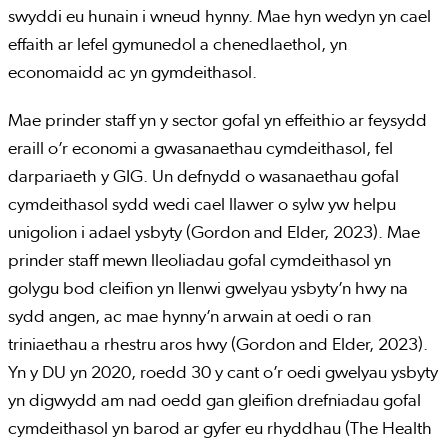
swyddi eu hunain i wneud hynny. Mae hyn wedyn yn cael
effaith ar lefel gymunedol a chenedlaethol, yn
economaidd ac yn gymdeithasol.
Mae prinder staff yn y sector gofal yn effeithio ar feysydd
eraill o’r economi a gwasanaethau cymdeithasol, fel
darpariaeth y GIG. Un defnydd o wasanaethau gofal
cymdeithasol sydd wedi cael llawer o sylw yw helpu
unigolion i adael ysbyty (Gordon and Elder, 2023). Mae
prinder staff mewn lleoliadau gofal cymdeithasol yn
golygu bod cleifion yn llenwi gwelyau ysbyty’n hwy na
sydd angen, ac mae hynny’n arwain at oedi o ran
triniaethau a rhestru aros hwy (Gordon and Elder, 2023).
Yn y DU yn 2020, roedd 30 y cant o’r oedi gwelyau ysbyty
yn digwydd am nad oedd gan gleifion drefniadau gofal
cymdeithasol yn barod ar gyfer eu rhyddhau (The Health