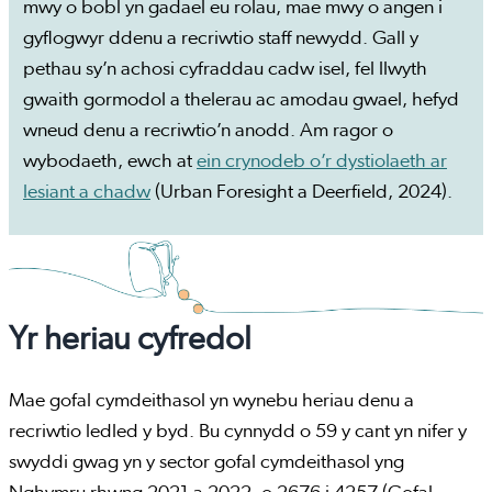
mwy o bobl yn gadael eu rolau, mae mwy o angen i
gyflogwyr ddenu a recriwtio staff newydd. Gall y
pethau sy’n achosi cyfraddau cadw isel, fel llwyth
gwaith gormodol a thelerau ac amodau gwael, hefyd
wneud denu a recriwtio’n anodd. Am ragor o
wybodaeth, ewch at
ein crynodeb o’r dystiolaeth ar
lesiant a chadw
(Urban Foresight a Deerfield, 2024).
Yr heriau cyfredol
Mae gofal cymdeithasol yn wynebu heriau denu a
recriwtio ledled y byd. Bu cynnydd o 59 y cant yn nifer y
swyddi gwag yn y sector gofal cymdeithasol yng