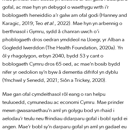
gofal, ac mae hyn yn debygol o waethygu wrth i’r
boblogaeth heneiddio a’r galw am ofal godi (Hanney and
Karagic, 2019; Teo
et al
., 2022). Mae hyn yn arbennig o
berthnasol i Gymru, sydd â chanran uwch o’i
phoblogaeth dros oedran ymddeol na Lloegr, yr Alban a
Gogledd Iwerddon (The Health Foundation, 2020a). Yn
ôl y rhagolygon, erbyn 2040, bydd 53 y cant o
boblogaeth Cymru dros 65 oed, ac mae’n bosib bydd
nifer yr oedolion sy’n byw â dementia difrifol yn dyblu
(Ymchwil y Senedd, 2021; Siôn a Trickey, 2020).
Mae gan ofal cymdeithasol rôl eang o ran helpu
teuluoedd, cymunedau ac economi Cymru. Mae prinder
mewn gwasanaethau’n aml yn golygu bod yn rhaid i
aelodau’r teulu neu ffrindiau ddarparu gofal i bobl sydd ei
angen. Mae’r bobl sy’n darparu gofal yn aml yn gadael eu