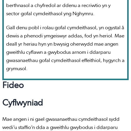
berthnasol a chyfredol ar ddenu a recriwtio yn y
sector gofal cymdeithasol yng Nghymru.
Gall denu pobl i rolau gofal cymdeithasol, yn ogystal â
dewis a phenodi ymgeiswyr addas, fod yn heriol. Mae
deall yr heriau hyn yn bwysig oherwydd mae angen
gweithlu cyflawn a gwybodus arnom i ddarparu
gwasanaethau gofal cymdeithasol effeithiol, hygyrch a
grymusol.
Fideo
Cyflwyniad
Mae angen i ni gael gwasanaethau cymdeithasol sydd
wedi’u staffio’n dda a gweithlu gwybodus i ddarparu