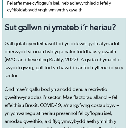
Fel arfer mae cyflogau’n isel, heb adlewyrchiad o lefel y
cyfrifoldeb sydd ynghlwm wrth y gwaith
Sut gallwn ni ymateb i’r heriau?
Gall gofal cymdeithasol fod yn ddewis gyrfa atyniadol
oherwydd yr oriau hyblyg a natur foddhaus y gwaith
(MAC and Revealing Reality, 2022). A gyda chymaint o
swyddi gwag, gall fod yn hawdd canfod cyfleoedd yn y
sector.
Ond mae’n gallu bod yn anodd denu a recriwtio
gweithwyr addas i’r sector. Mae ffactorau allanol – fel
effeithiau Brexit, COVID-19, a’r argyfwng costau byw –
yn ychwanegu at heriau presennol fel cyflogau isel,
amodau gweithio, a diffyg ymwybyddiaeth ymhlith y