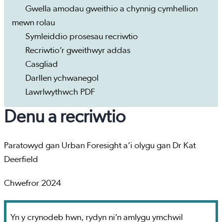
Gwella amodau gweithio a chynnig cymhellion
mewn rolau
Symleiddio prosesau recriwtio
Recriwtio’r gweithwyr addas
Casgliad
Darllen ychwanegol
Lawrlwythwch PDF
Denu a recriwtio
Paratowyd gan Urban Foresight a’i olygu gan Dr Kat
Deerfield
Chwefror 2024
Yn y crynodeb hwn, rydyn ni’n amlygu ymchwil