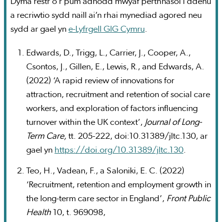
Dyma restr o’r pum adnodd mwyaf perthnasol i ddenu
a recriwtio sydd naill ai’n rhai mynediad agored neu
sydd ar gael yn
e-Lyfrgell GIG Cymru
.
Edwards, D., Trigg, L., Carrier, J., Cooper, A.,
Csontos, J., Gillen, E., Lewis, R., and Edwards, A.
(2022) ‘A rapid review of innovations for
attraction, recruitment and retention of social care
workers, and exploration of factors influencing
turnover within the UK context’,
Journal of Long-
Term Care,
tt. 205-222, doi:10.31389/jltc.130, ar
gael yn
https://doi.org/10.31389/jltc.130
.
Teo, H., Vadean, F., a Saloniki, E. C. (2022)
‘Recruitment, retention and employment growth in
the long-term care sector in England’,
Front Public
Health
10, t. 969098,