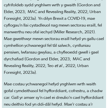
cyfrifoldeb sydd ynghlwm wrth y gwaith (Gordon and
Elder, 2023; MAC and Revealing Reality, 2022; Urban
Foresight, 2023a). Yn dilyn Brexit a COVID-19, mae
cyflogau’n llai cystadleuol nag mewn sectorau eraill, fel
manwerthu neu ofal iechyd (Miller Research, 2021).
Mae gweithwyr mewn sectorau eraill hefyd yn gallu cael
cymhellion ychwanegol fel tâl salwch, cynlluniau
pensiwn, lwfansau gwyliau, a chyfleoedd gwell i gael
dyrchafiad (Gordon and Elder, 2023; MAC and
Revealing Reality, 2022; Teo
et al
., 2022; Urban
Foresight, 2023a).
Mae costau ychwanegol hefyd ynghlwm wrth waith
gofal cymdeithasol fel hyfforddiant, cofrestru, a chadw
car. Gall yr amser sy’n cael ei dreulio’n cael hyfforddiant
neu deithio fod yn ddi-dâl hefyd. Mae’r costau a’r