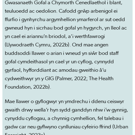
Gwasanaeth Gofal a Chymorth Cenedlaethol i blant,
teuluoedd ac oedolion. Cafodd grŵp arbenigol ei
ffurfio i gynhyrchu argymhellion ymarferol ar sut oedd
gwneud hyn i sicrhau bod gofal yn hygyrch, yn lleol ac
yn cael ei ariannu’n briodol, a’i werthfawrogi
(Llywodraeth Cymru, 2022b). Ond mae angen
buddsoddi llawer o arian i wneud yn siŵr bod staff
gofal cymdeithasol yn cael yr un cyflog, cynnydd
gyrfaol, hyfforddiant ac amodau gweithio â’u
cydweithwyr yn y GIG (Palmer, 2022; The Health
Foundation, 2022b).
Mae llawer o gyflogwyr yn ymdrechu i ddenu ceiswyr
gwaith drwy wella’r hyn sydd ganddyn nhw i’w gynnig,
cynyddu cyflogau, a chynnig cymhellion, fel talebau i
gadw car neu gyflwyno cynlluniau cyfeirio ffrind (Urban