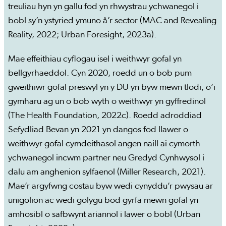
treuliau hyn yn gallu fod yn rhwystrau ychwanegol i
bobl sy’n ystyried ymuno â’r sector (MAC and Revealing
Reality, 2022; Urban Foresight, 2023a).
Mae effeithiau cyflogau isel i weithwyr gofal yn
bellgyrhaeddol. Cyn 2020, roedd un o bob pum
gweithiwr gofal preswyl yn y DU yn byw mewn tlodi, o’i
gymharu ag un o bob wyth o weithwyr yn gyffredinol
(The Health Foundation, 2022c). Roedd adroddiad
Sefydliad Bevan yn 2021 yn dangos fod llawer o
weithwyr gofal cymdeithasol angen naill ai cymorth
ychwanegol incwm partner neu Gredyd Cynhwysol i
dalu am anghenion sylfaenol (Miller Research, 2021).
Mae’r argyfwng costau byw wedi cynyddu’r pwysau ar
unigolion ac wedi golygu bod gyrfa mewn gofal yn
amhosibl o safbwynt ariannol i lawer o bobl (Urban