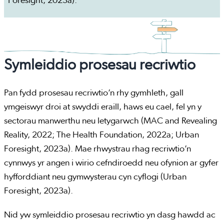
Foresight, 2023a).
Symleiddio prosesau recriwtio
Pan fydd prosesau recriwtio’n rhy gymhleth, gall
ymgeiswyr droi at swyddi eraill, haws eu cael, fel yn y
sectorau manwerthu neu letygarwch (MAC and Revealing
Reality, 2022; The Health Foundation, 2022a; Urban
Foresight, 2023a). Mae rhwystrau rhag recriwtio’n
cynnwys yr angen i wirio cefndiroedd neu ofynion ar gyfer
hyfforddiant neu gymwysterau cyn cyflogi (Urban
Foresight, 2023a).
Nid yw symleiddio prosesau recriwtio yn dasg hawdd ac