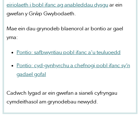
eiriolaeth i bobl ifanc ag anableddau dysgu
ar ein
gwefan y Grŵp Gwybodaeth.
Mae ein dau grynodeb blaenorol ar bontio ar gael
yma:
Pontio: safbwyntiau pobl ifanc a'u teuluoedd
Pontio: cyd-gynhyrchu a chefnogi pobl ifanc sy’n
gadael gofal
Cadwch lygad ar ein gwefan a sianeli cyfryngau
cymdeithasol am grynodebau newydd.