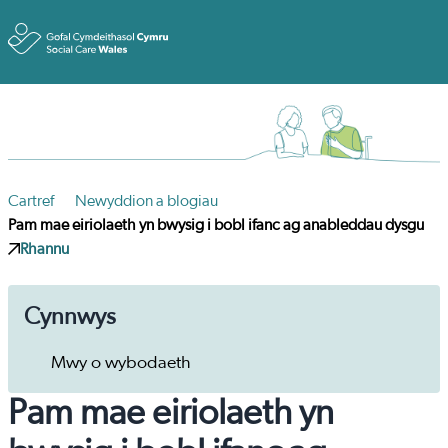
Toggle
Cartref
Newyddion a blogiau
Pam mae eiriolaeth yn bwysig i bobl ifanc ag anableddau dysgu
Rhannu
Cynnwys
Mwy o wybodaeth
Pam mae eiriolaeth yn