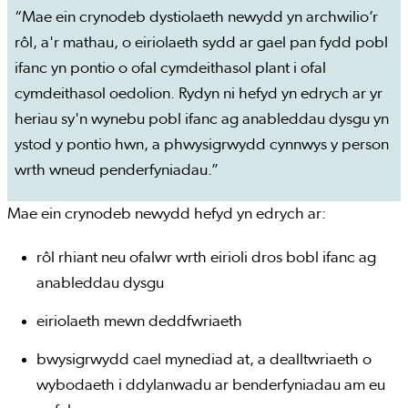
“Mae ein crynodeb dystiolaeth newydd yn archwilio’r
rôl, a'r mathau, o eiriolaeth sydd ar gael pan fydd pobl
ifanc yn pontio o ofal cymdeithasol plant i ofal
cymdeithasol oedolion. Rydyn ni hefyd yn edrych ar yr
heriau sy'n wynebu pobl ifanc ag anableddau dysgu yn
ystod y pontio hwn, a phwysigrwydd cynnwys y person
wrth wneud penderfyniadau.”
Mae ein crynodeb newydd hefyd yn edrych ar:
rôl rhiant neu ofalwr wrth eirioli dros bobl ifanc ag
anableddau dysgu
eiriolaeth mewn deddfwriaeth
bwysigrwydd cael mynediad at, a dealltwriaeth o
wybodaeth i ddylanwadu ar benderfyniadau am eu