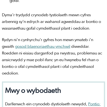
gofal.
Dyma'r trydydd crynodeb tystiolaeth mewn cyfres
arbennig sy'n edrych ar wahanol agweddau ar bontio o
wasanaethau gofal cymdeithasol plant i oedolion.
Rydyn ni'n cynhyrchu'r gyfres hon mewn ymateb i'n
gwaith
gosod blaenoriaethau ymchwil
diweddar.
Roedden ni eisiau darganfod pa rwystrau, problemau ac
ansicrwydd y mae pobl ifanc yn eu hwynebu fel rhan o
bontio o ofal cymdeithasol plant i ofal cymdeithasol
oedolion.
Mwy o wybodaeth
Darllenwch ein crynodeb dystiolaeth newydd,
Pontio: