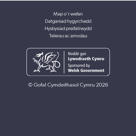
Map o'r wefan
Datganiad hygyrchedd
Hysbysiad preifatrwydd
Telerau ac amodau
© Gofal Cymdeithasol Cymru 2026