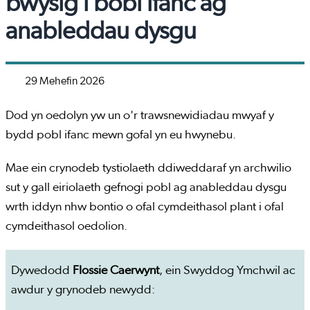
bwysig i bobl ifanc ag
anableddau dysgu
29 Mehefin 2026
Dod yn oedolyn yw un o'r trawsnewidiadau mwyaf y
bydd pobl ifanc mewn gofal yn eu hwynebu.
Mae ein crynodeb tystiolaeth ddiweddaraf yn archwilio
sut y gall eiriolaeth gefnogi pobl ag anableddau dysgu
wrth iddyn nhw bontio o ofal cymdeithasol plant i ofal
cymdeithasol oedolion.
Dywedodd
Flossie Caerwynt
, ein Swyddog Ymchwil ac
awdur y grynodeb newydd: